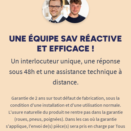
Fresh Odour Control™ :
Neutralise et
bloque durablement les odeurs. Grâce à
des micro-billes actives, cette technologie
limite la prolifération des bactéries
responsables des odeurs et assure une
UNE ÉQUIPE SAV RÉACTIVE
fraîcheur discrète toute la journée, sans
ET EFFICACE !
parfum artificiel excessif.
Un interlocuteur unique, une réponse
DryZone™ :
Le cœur absorbant performant
diffuse le liquide sur toute la longueur de la
sous 48h et une assistance technique à
serviette afin de prévenir les fuites et
distance.
d’améliorer le maintien.
Une serviette féminine mini par la
taille mais grande par la performance
Garantie de 2 ans sur tout défaut de fabrication, sous la
condition d'une installation et d'une utilisation normale.
Un format spécialement pensé pour votre
L'usure naturelle du produit ne rentre pas dans la garantie
confort
(roues, pneus, poignées). Dans les cas où la garantie
Grâce à ses dimensions de
219 x 94 mm
,
Tena
s'applique, l'envoi de(s) pièce(s) sera pris en charge par Tous
Lady Discreet Mini
offre une couverture idéale