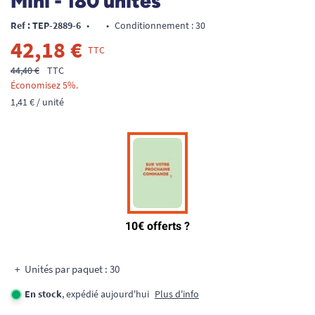
Mini - 180 unités
Ref : TEP-2889-6
•
•
Conditionnement : 30
42,18 €
TTC
44,40 €
TTC
Économisez 5%.
1,41 € / unité
Unités par paquet : 30
En stock
, expédié aujourd'hui
Plus d'info