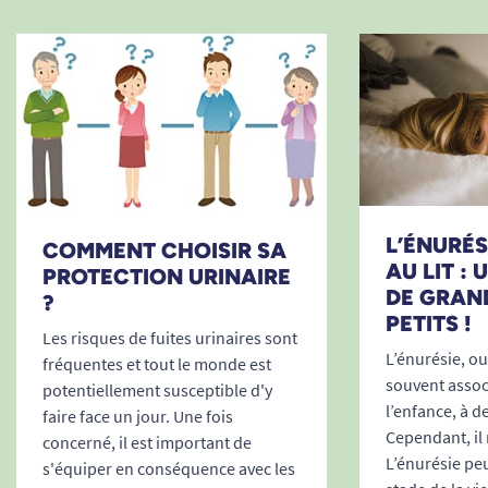
invisible sous les vêtements, même ajustés. Elle
ne fait aucun bruit à l’usage, participe à
préserver votre intimité et vous libère de tout
souci, au travail, lors de sorties, ou à la maison.
Protection douce et rassurante, pour
toutes les femmes
Que ce soit post-accouchement, en période de
ménopause ou pour gérer les petits
L’ÉNURÉSI
COMMENT CHOISIR SA
désagréments quotidiens, cette serviette intime
AU LIT :
PROTECTION URINAIRE
s’adapte à tous les profils. Elle est idéale tant
DE GRAN
?
pour les jeunes femmes que pour les seniors,
PETITS !
Les risques de fuites urinaires sont
quelle que soit la cause des fuites légères.
L’énurésie, ou 
fréquentes et tout le monde est
souvent associ
potentiellement susceptible d'y
Pourquoi choisir Tena Lady Discreet
l’enfance, à d
faire face un jour. Une fois
Mini ?
Cependant, il 
concerné, il est important de
Expertise Tena :
Leader reconnu des
L’énurésie peu
s'équiper en conséquence avec les
protections urinaires, Tena s’engage à