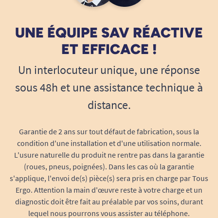
Conseils personnalisés :
Notre équipe
spécialisée répond à toutes vos questions
UNE ÉQUIPE SAV RÉACTIVE
et vous oriente vers le produit idéal selon
votre profil.
ET EFFICACE !
Comment bien utiliser la Tena Lady
Discreet Mini ?
Un interlocuteur unique, une réponse
Voici quelques conseils pour une pose optimale
sous 48h et une assistance technique à
et un confort durable :
distance.
Retirez la protection de sa pochette individuelle.
Décollez la bande adhésive et positionnez la
Garantie de 2 ans sur tout défaut de fabrication, sous la
partie collante au fond du sous-vêtement.
condition d'une installation et d'une utilisation normale.
Assurez-vous que la protection est bien centrée,
L'usure naturelle du produit ne rentre pas dans la garantie
puis ajustez votre sous-vêtement pour qu’il soit
(roues, pneus, poignées). Dans les cas où la garantie
bien en contact avec la serviette.
s'applique, l'envoi de(s) pièce(s) sera pris en charge par Tous
Changez la protection dès que vous sentez de
Ergo. Attention la main d'œuvre reste à votre charge et un
l’humidité ou une gêne, afin de garantir une
diagnostic doit être fait au préalable par vos soins, durant
sensation de fraîcheur constante.
lequel nous pourrons vous assister au téléphone.