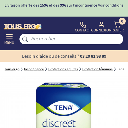
Livraison offerte dès
159€
et dès
99€
sur l'incontinence
Voir conditions
0
CONTACT
CONNEXION
PANIER
MENU
Besoin d'aide ou de conseils ?
03 20 81 93 89
Tous ergo
Incontinence
Protections adultes
Protection féminine
Tena L