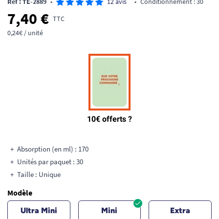
Ref : TE-2889
•
12 avis
•
Conditionnement : 30
7,40 €
TTC
0,24€ / unité
Absorption (en ml) : 170
Unités par paquet : 30
Taille : Unique
Modèle
Ultra Mini
Mini
Extra