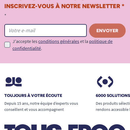
détaillé pour mieux
choisir votre protection
INSCRIVEZ-VOUS À NOTRE NEWSLETTER *
urinaire féminine
, ou
découvrez toute notre
*
gamme Tena
pour trouver la solution la plus
adaptée à vos attentes.
Voir tous les produits Tena.
J'accepte les
conditions générales
et la
politique de
confidentialité
.
Voir tous les produits pour m'aider à gérer mes
problèmes d'incontinence.
TOUJOURS À VOTRE ÉCOUTE
6000 SOLUTION
Depuis 15 ans, notre équipe d’experts vous
Des produits sélect
conseillent et vous accompagnent
rendons accessible 