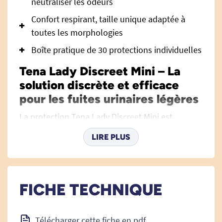
neutraliser les odeurs
Confort respirant, taille unique adaptée à
toutes les morphologies
Boîte pratique de 30 protections individuelles
Tena Lady Discreet Mini – La
solution discrète et efficace
pour les fuites urinaires légères
La protection Tena Lady Discreet Mini est
spécialement conçue pour accompagner les
LIRE PLUS
femmes au quotidien et leur offrir sécurité,
fraîcheur et confiance malgré les fuites urinaires
légères. Grâce à sa technologie avancée et son
confort incomparable, elle permet de rester
FICHE TECHNIQUE
sereine et active jusqu’au bout de la journée.
Pour répondre à d’autres besoins spécifiques,
Télécharger cette fiche en pdf