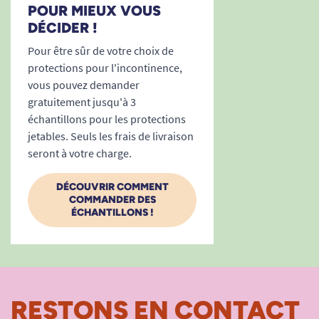
nuit, en voyage, au bureau, à la maison, ou
POUR MIEUX VOUS
lors d’une activité sportive.
DÉCIDER !
Des conseils, un accompagnement et la
Pour être sûr de votre choix de
possibilité d’essayer gratuitement avant
protections pour l'incontinence,
d’acheter pour être certaine de faire le bon
vous pouvez demander
choix.
gratuitement jusqu'à 3
Faites le choix de la tranquillité et de la féminité
échantillons pour les protections
assumée, avec une protection recommandée par
jetables. Seuls les frais de livraison
seront à votre charge.
des millions de femmes à travers l’Europe.
Technique de pose
DÉCOUVRIR COMMENT
COMMANDER DES
ÉCHANTILLONS !
Besoin de conseils ou d’informations
RESTONS EN CONTACT
complémentaires ? Parcourez notre guide