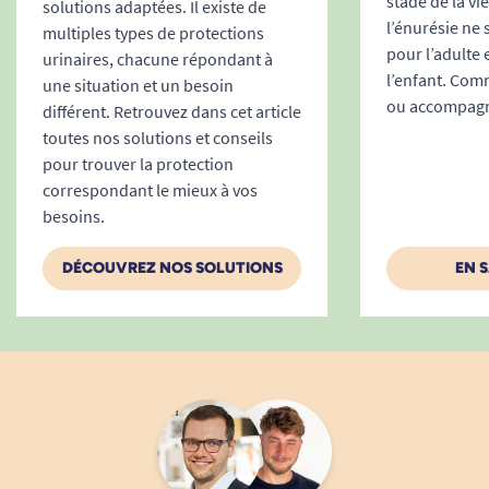
stade de la vi
solutions adaptées. Il existe de
fournir des solutions innovantes, ultra-
l’énurésie ne
multiples types de protections
pour l’adulte 
fiables et conformes aux besoins des
urinaires, chacune répondant à
l’enfant. Comm
femmes.
une situation et un besoin
ou accompagne
différent. Retrouvez dans cet article
Qualité et tolérance prouvée :
Testée
toutes nos solutions et conseils
dermatologiquement, la protection est
pour trouver la protection
garantie sans risque allergène au contact
correspondant le mieux à vos
de la peau.
besoins.
Assurance d’une livraison discrète :
Livraison rapide sous 24-48h dans un colis
DÉCOUVREZ NOS SOLUTIONS
EN 
neutre, sans aucun signe distinctif du
contenu.
Possibilité d’obtenir un échantillon
gratuit :
Testez la protection avant
d’acheter pour choisir la taille et
l’absorption les plus adaptées sans risque
d’erreur.