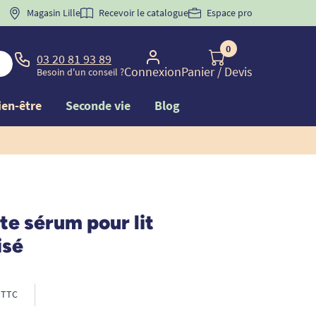
Magasin Lille
Recevoir le catalogue
Espace pro
0
03 20 81 93 89
Connexion
Panier
/ Devis
Besoin d'un conseil ?
ien-être
Seconde vie
Blog
te sérum pour lit
isé
TTC