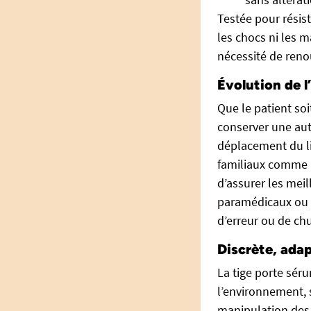
Testée pour résist
les chocs ni les m
nécessité de reno
Évolution de l
Que le patient so
conserver une aut
déplacement du lit
familiaux comme p
d’assurer les meil
paramédicaux ou lo
d’erreur ou de chu
Discrète, ada
La tige porte sér
l’environnement, sa
manipulation des b