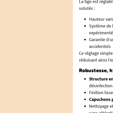
La tige est réglab
solutés :
Hauteur var
Système de b
expérimenté
Garantie d’u
accidentels
Ce réglage simple 
réduisant ainsi l’
Robustesse, hy
Structure en
désinfection
Finition lis
Capuchons p
Nettoyage et
sans altérat