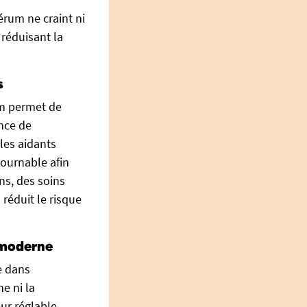
sérum ne craint ni
 réduisant la
s
um permet de
nce de
 les aidants
tournable afin
ns, des soins
réduit le risque
 moderne
e dans
ne ni la
eur réglable