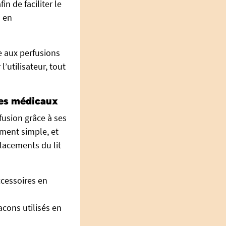
in de faciliter le
n en
le aux perfusions
’utilisateur, tout
res médicaux
fusion grâce à ses
ement simple, et
placements du lit
ccessoires en
acons utilisés en