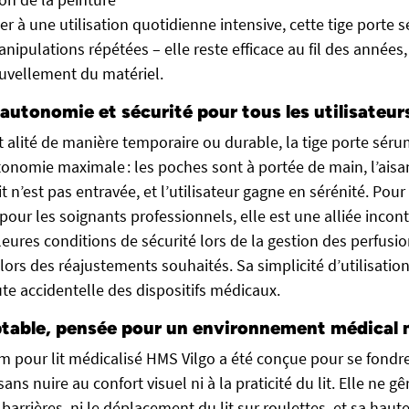
er à une utilisation quotidienne intensive, cette tige porte 
anipulations répétées – elle reste efficace au fil des années,
uvellement du matériel.
’autonomie et sécurité pour tous les utilisateur
it alité de manière temporaire ou durable, la tige porte sér
onomie maximale : les poches sont à portée de main, l’aisa
 n’est pas entravée, et l’utilisateur gagne en sérénité. Pour
our les soignants professionnels, elle est une alliée incon
leures conditions de sécurité lors de la gestion des perfusio
rs des réajustements souhaités. Sa simplicité d’utilisation 
te accidentelle des dispositifs médicaux.
ptable, pensée pour un environnement médical
um pour lit médicalisé HMS Vilgo a été conçue pour se fondr
ns nuire au confort visuel ni à la praticité du lit. Elle ne gê
arrières, ni le déplacement du lit sur roulettes, et sa haut