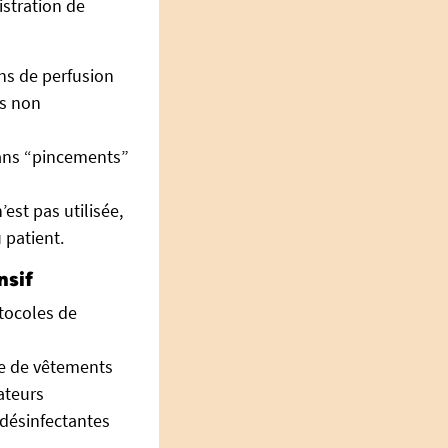
istration de
ns de perfusion
ts non
sans “pincements”
’est pas utilisée,
 patient.
nsif
otocoles de
ge de vêtements
sateurs
 désinfectantes