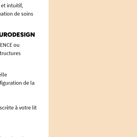
t intuitif,
uation de soins
t EURODESIGN
LLENCE ou
tructures
elle
figuration de la
scrète à votre lit