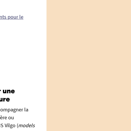
nts pour le
r une
ure
ccompagner la
ière ou
 Vilgo (
models