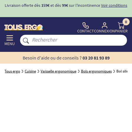
Livraison offerte dès
159€
et dès
99€
sur l'incontinence
Voir conditions
0
CONTACT
CONNEXION
PANIER
MENU
Besoin d'aide ou de conseils ?
03 20 81 93 89
Tous ergo
Cuisine
Vaisselle ergonomique
Bols ergonomiques
Bol silico