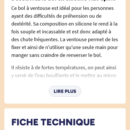
Ce bol à ventouse est idéal pour les personnes
ayant des difficultés de préhension ou de
dextérité. Sa composition en silicone le rend à la
fois souple et incassable et est donc adapté à
des chute fréquentes. La ventouse permet de les
fixer et ainsi de n'utiliser qu'une seule main pour
manger sans craindre de renverser le bol.
Il résiste à de fortes températures, on peut ainsi
y servir de l'eau bouillante et le mettre au micro-
ondes, four, congélateur et lave-vaisselle.
LIRE PLUS
Dimensions : 12 cm de diamètre et 6,4 cm
de hauteur.
Contenance : 45 cl.
Silicone certifié LFGB - FDA
FICHE TECHNIQUE
Sans BPA, PVC ou Phtalates.