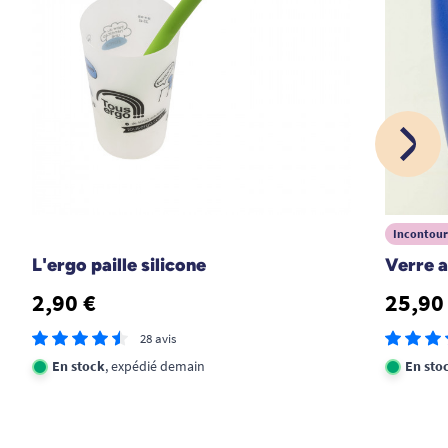
Incontour
L'ergo paille silicone
Verre 
2,90 €
25,90
28 avis
En stock
, expédié demain
En sto