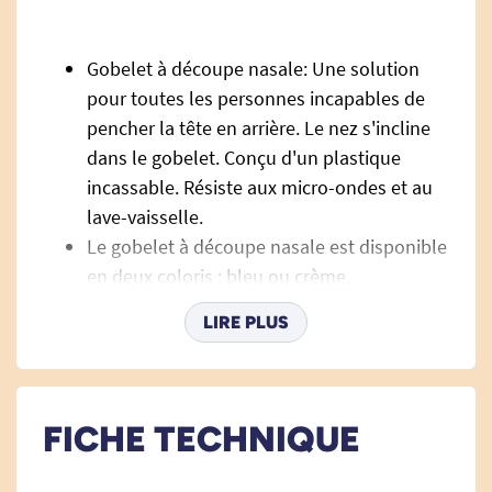
Gobelet à découpe nasale: Une solution
pour toutes les personnes incapables de
pencher la tête en arrière. Le nez s'incline
dans le gobelet. Conçu d'un plastique
incassable. Résiste aux micro-ondes et au
lave-vaisselle.
Le gobelet à découpe nasale est disponible
en deux coloris : bleu ou crème.
Le verre avec découpe nasale passe au
LIRE PLUS
lave-vaisselle à 70°C max.
Dimensions :
FICHE TECHNIQUE
Dimensions du gobelet antidérapant :