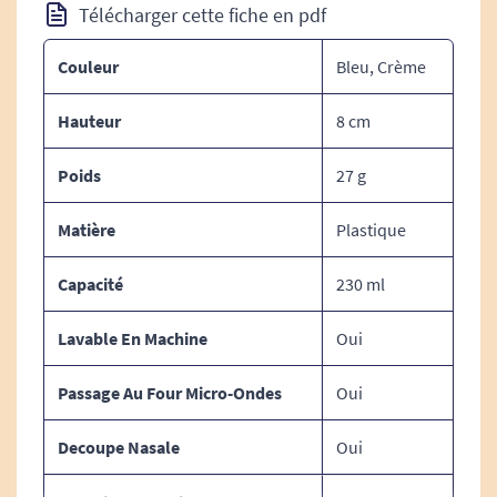
Hauteur : 12 cm
Télécharger cette fiche en pdf
Diamètre : 5,3 à 7,3 cm (de la base au haut
du verre)
Couleur
Bleu, Crème
Contenance : 237 ml
Hauteur
8 cm
Matières :
Poids
27 g
Composition : Plastique incassable,
Matière
Plastique
inflexible
Capacité
230 ml
Polypropylène
Lavable En Machine
Oui
Poids :
Passage Au Four Micro-Ondes
Oui
Poids : 27 g
Decoupe Nasale
Oui