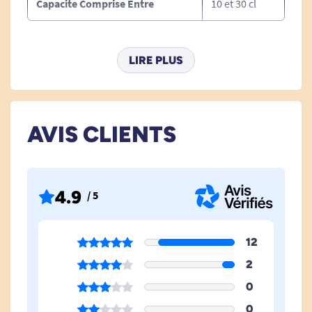
Capacite Comprise Entre
10 et 30 cl
Voir tous les verres et gobelets ergonomiques.
Voir tous les produits pour m'aider à manger / mâcher / déglutir.
LIRE PLUS
Voir tous les produits pour m'aider à porter.
Voir tous les produits pour m'aider à me redresser.
AVIS CLIENTS
4.9
/ 5
12
2
0
0