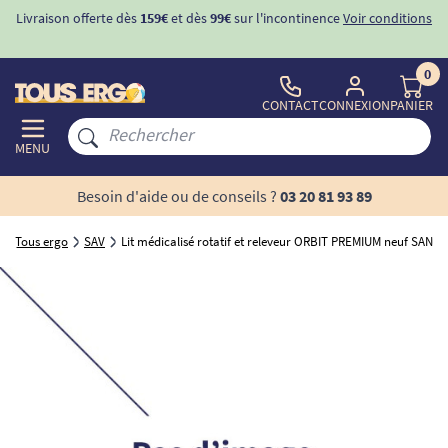
Livraison offerte dès
159€
et dès
99€
sur l'incontinence
Voir conditions
0
CONTACT
CONNEXION
PANIER
MENU
Besoin d'aide ou de conseils ?
03 20 81 93 89
Tous ergo
SAV
Lit médicalisé rotatif et releveur ORBIT PREMIUM neuf SANS