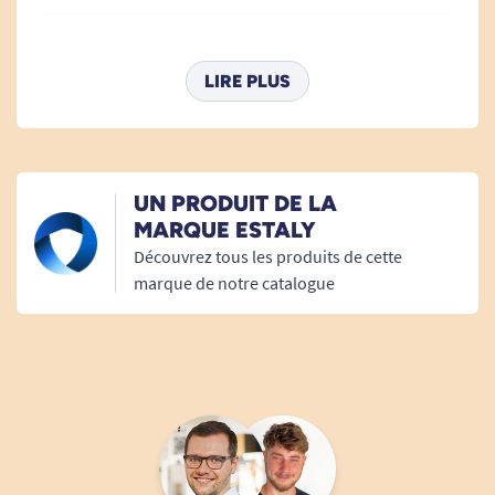
12/07/2025
Pas eu l'occasion de l'utiliser ni
LIRE PLUS
G. Maïté
06/11/2024
UN PRODUIT DE LA
Ras
MARQUE ESTALY
Découvrez tous les produits de cette
R. P
marque de notre catalogue