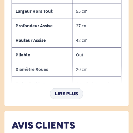
Largeur Hors Tout
55 cm
Profondeur Assise
27 cm
Hauteur Assise
42 cm
Pliable
Oui
Diamètre Roues
20 cm
Freins Parking
Avec freins parking
LIRE PLUS
Nombre De Roues
4
Profondeur Hors Tout
88 cm
AVIS CLIENTS
Avec Assise
Oui