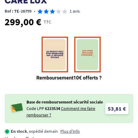
CARE LUX
Ref : TE-28799
•
1 avis
299,00 €
TTC
Base de remboursement sécurité sociale
53,81 €
Code LPP
6223534
Comment me faire
rembourser ?
En stock
, expédié demain
Plus d'info