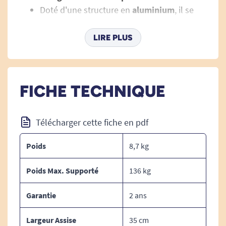
Doté d'une structure en
aluminium
, il se
plie avec facilité.
Hauteur des poignées réglables de 88 à 100
LIRE PLUS
cm.
Support pour cane.
Porte-gobelet.
FICHE TECHNIQUE
Télécharger cette fiche en pdf
Poids
8,7 kg
Poids Max. Supporté
136 kg
Garantie
2 ans
Largeur Assise
35 cm