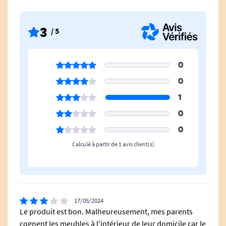
Bariatrique
Non
3
/ 5
Composition
Aluminium
Utilisation
Extérieur
0
0
Profondeur Produit Plié
30 cm
1
0
Hauteur Min. Poignée
88 cm
0
Hauteur Max. Poignée
100 cm
Calculé à partir de 1 avis client(s)
Matériau Roues
A bandage
17/05/2024
Le produit est bon. Malheureusement, mes parents
cognent les meubles à l'intérieur de leur domicile car le