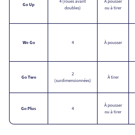
4 (roues avant
À pousser
Go Up
doubles)
ou à tirer
We Go
4
À pousser
2
Go Two
À tirer
(surdimensionnées)
À pousser
Go Plus
4
ou à tirer