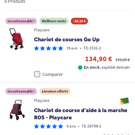
6 Produits
modèles compacts aux robustes chariots à 4 roues, faire ses
courses redevient un plaisir. Découvrez sur TOUS ERGO une
gamme complète alliant sécurité, grande capacité et design
Incontournable !
Meilleure vente
-24,10 €
contemporain pour une autonomie préservée à chaque sortie.
Playcare
Chariot de courses Go Up
•
TE-1532-2
78 avis
134,90 €
159,00 €
En stock
, expédié demain
Comparer
Incontournable !
Livraison offerte
Playcare
Chariot de course d'aide à la marche
R05 - Playcare
•
TE-28798-2
8 avis