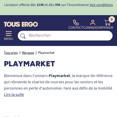
Livraison offerte dès
159€
et dès
99€
sur l'incontinence
Voir conditions
0
CONTACT
CONNEXION
PANIER
MENU
Tous ergo
Marques
Playmarket
PLAYMARKET
Bienvenue dans l'univers
Playmarket
, la marque de référence
qui réinvente le chariot de courses pour les seniors et les
personnes en perte d'autonomie. Face aux défis de la mobilité
quotidienne, Playmarket développe des produits innovants,
Lire la suite
facilitants et à la mode pour vous accompagner dans tous vos
déplacements. Finis les sacs lourds et les douleurs articulaires
: avec leurs
poussettes de marché ergonomiques
, allant des