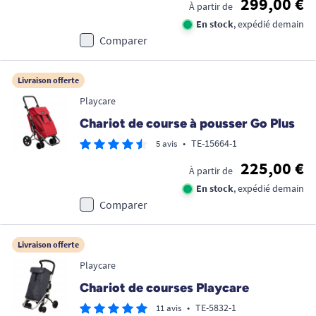
299,00 €
À partir de
En stock
, expédié demain
Comparer
Livraison offerte
Playcare
Chariot de course à pousser Go Plus
•
TE-15664-1
5 avis
225,00 €
À partir de
En stock
, expédié demain
Comparer
Livraison offerte
Playcare
Chariot de courses Playcare
•
TE-5832-1
11 avis