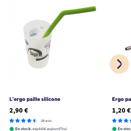
L'ergo paille silicone
Ergo pa
2,90 €
1,20 €
28 avis
En stock
, expédié aujourd'hui
En sto