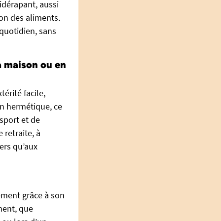
tidérapant, aussi
ion des aliments.
 quotidien, sans
la maison ou en
érité facile,
çon hermétique, ce
sport et de
retraite, à
iers qu’aux
ement grâce à son
ment, que