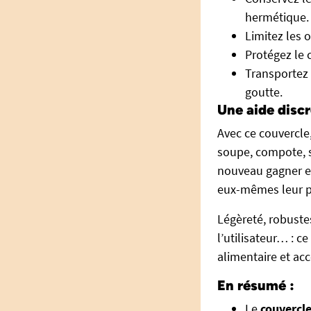
hermétique.
Limitez les o
Protégez le 
Transportez
goutte.
Une aide discr
Avec ce couvercle,
soupe, compote, s
nouveau gagner en 
eux-mêmes leur pl
Légèreté, robuste
l’utilisateur… : c
alimentaire et acce
En résumé :
Le
couvercle