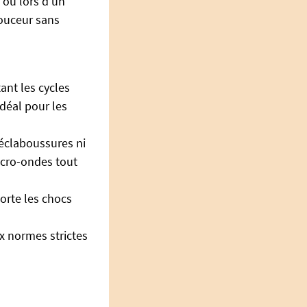
, ou lors d’un
douceur sans
ant les cycles
idéal pour les
 éclaboussures ni
icro-ondes tout
orte les chocs
x normes strictes