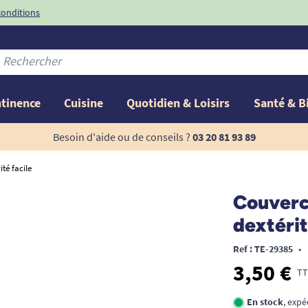
conditions
-10%
avec le code
ntinence
Cuisine
Quotidien & Loisirs
Santé & B
Besoin d'aide ou de conseils ?
03 20 81 93 89
té facile
Couverc
dextérit
Ref : TE-29385
•
3,50 €
TT
En stock
, exp