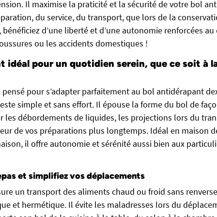
ension. Il maximise la praticité et la sécurité de votre bol an
éparation, du service, du transport, que lors de la conservat
, bénéficiez d’une liberté et d’une autonomie renforcées au
boussures ou les accidents domestiques !
idéal pour un quotidien serein, que ce soit à 
 pensé pour s’adapter parfaitement au bol antidérapant dext
geste simple et sans effort. Il épouse la forme du bol de fa
r les débordements de liquides, les projections lors du tran
heur de vos préparations plus longtemps. Idéal en maison de 
maison, il offre autonomie et sérénité aussi bien aux particul
epas et simplifiez vos déplacements
sure un transport des aliments chaud ou froid sans renvers
e et hermétique. Il évite les maladresses lors du déplace