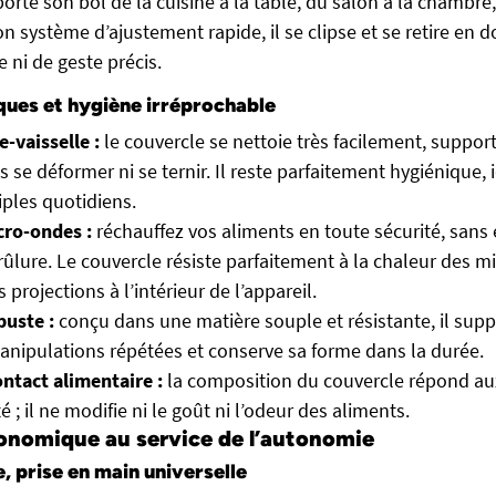
sporte son bol de la cuisine à la table, du salon à la chambre
n système d’ajustement rapide, il se clipse et se retire en 
e ni de geste précis.
ques et hygiène irréprochable
e-vaisselle :
le couvercle se nettoie très facilement, support
s se déformer ni se ternir. Il reste parfaitement hygiénique, 
ples quotidiens.
cro-ondes :
réchauffez vos aliments en toute sécurité, sans
rûlure. Le couvercle résiste parfaitement à la chaleur des m
s projections à l’intérieur de l’appareil.
buste :
conçu dans une matière souple et résistante, il supp
manipulations répétées et conserve sa forme dans la durée.
ntact alimentaire :
la composition du couvercle répond au
é ; il ne modifie ni le goût ni l’odeur des aliments.
onomique au service de l’autonomie
, prise en main universelle