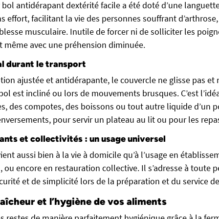
 bol antidérapant dextérité facile a été doté d’une languett
 effort, facilitant la vie des personnes souffrant d’arthrose
lesse musculaire. Inutile de forcer ni de solliciter les poign
nt même avec une préhension diminuée.
l durant le transport
ion ajustée et antidérapante, le couvercle ne glisse pas et 
ol est incliné ou lors de mouvements brusques. C’est l’idéa
es, des compotes, des boissons ou tout autre liquide d’un p
enversements, pour servir un plateau au lit ou pour les repas
dants et collectivités : un usage universel
ent aussi bien à la vie à domicile qu’à l’usage en établiss
, ou encore en restauration collective. Il s’adresse à toute
écurité et de simplicité lors de la préparation et du service d
raîcheur et l’hygiène de vos aliments
s restes de manière parfaitement hygiénique grâce à la fer