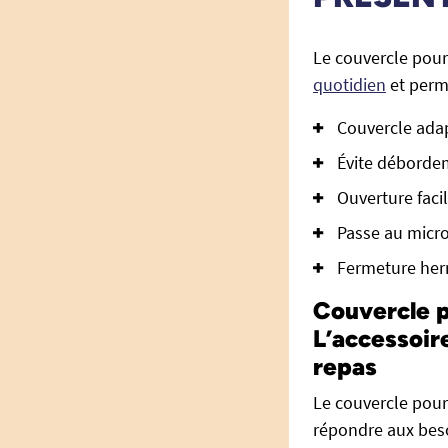
Le couvercle pour 
quotidien
et perme
Couvercle adap
Évite débordem
Ouverture faci
Passe au micro
Fermeture herm
Couvercle p
L’accessoir
repas
Le couvercle pour
répondre aux beso