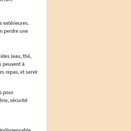
 extérieures.
n perdre une
ides (eau, thé,
rs peuvent à
s repas, et servir
s pour
iène, sécurité
indispensable