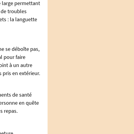
e large permettant
, de troubles
ets : la languette
ne se déboîte pas,
l pour faire
oint à un autre
 pris en extérieur.
ements de santé
 personne en quête
es repas.
meture