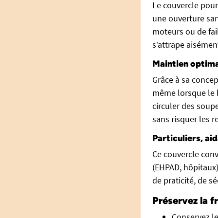
Le couvercle pour
une ouverture sans
moteurs ou de faib
s’attrape aiséme
Maintien optima
Grâce à sa concept
même lorsque le b
circuler des soup
sans risquer les r
Particuliers, ai
Ce couvercle convi
(EHPAD, hôpitaux)
de praticité, de s
Préservez la f
Conservez le