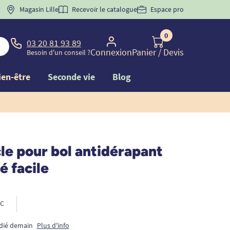
 "
BIENVENUE
Magasin Lille
" pour
la 1ère commande d'incontinence
Recevoir le catalogue
Espace pro
0
03 20 81 93 89
Connexion
Panier
/ Devis
Besoin d'un conseil ?
ien-être
Seconde vie
Blog
le pour bol antidérapant
é facile
C
édié demain
Plus d'info