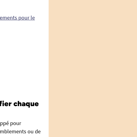
pements pour le
ifier chaque
oppé pour
remblements ou de