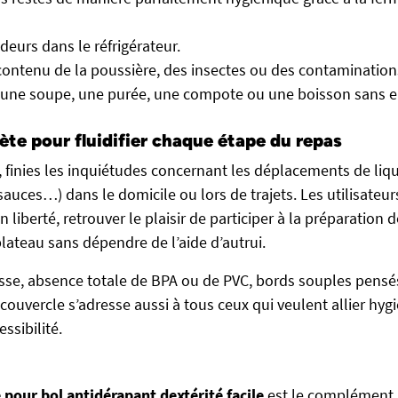
deurs dans le réfrigérateur.
contenu de la poussière, des insectes ou des contaminations
 une soupe, une purée, une compote ou une boisson sans e
ète pour fluidifier chaque étape du repas
 finies les inquiétudes concernant les déplacements de liqu
auces…) dans le domicile ou lors de trajets. Les utilisateu
liberté, retrouver le plaisir de participer à la préparation de
ateau sans dépendre de l’aide d’autrui.
sse, absence totale de BPA ou de PVC, bords souples pensé
e couvercle s’adresse aussi à tous ceux qui veulent allier hyg
ssibilité.
 pour bol antidérapant dextérité facile
est le complément 