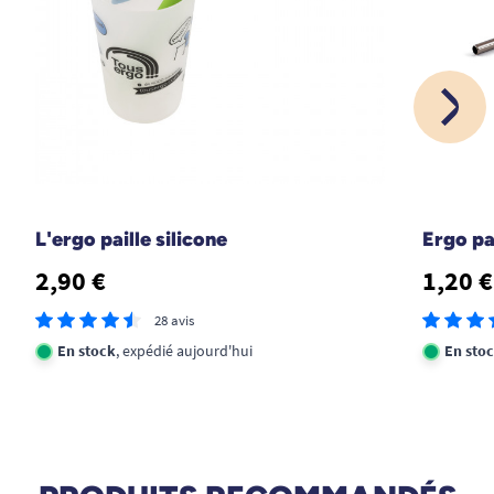
L'ergo paille silicone
Ergo pa
2,90 €
1,20 €
28 avis
En stock
, expédié aujourd'hui
En sto