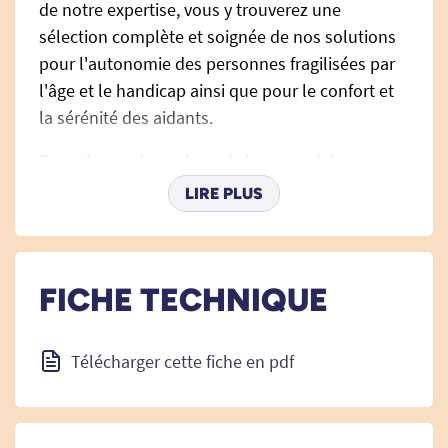
de notre expertise, vous y trouverez une
sélection complète et soignée de nos solutions
pour l'autonomie des personnes fragilisées par
l'âge et le handicap ainsi que pour le confort et
la sérénité des aidants.
Pour demander notre catalogue, voici
comment faire :
LIRE PLUS
Créez ou connectez-vous à votre compte Tous
ergo.
Ajoutez le catalogue
Tous ergo n°12 dans votre
FICHE TECHNIQUE
panier
en cliquant sur le bouton bleu "Ajouter au
panier"
Allez dans votre panier et valider votre
Télécharger cette fiche en pdf
commande. Le catalogue est gratuit.
Si vous commandez le catalogue seul, vous
n'aurez qu'à
régler les frais de port
. Ils sont à
hauteur de 4,90€ pour la France et la Belgique.