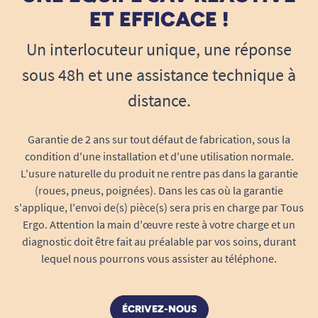
Parfait
ET EFFICACE !
M. M
Un interlocuteur unique, une réponse
sous 48h et une assistance technique à
27/11/2024
distance.
Très large choix!
B. C
Garantie de 2 ans sur tout défaut de fabrication, sous la
condition d'une installation et d'une utilisation normale.
L'usure naturelle du produit ne rentre pas dans la garantie
1
2
3
26
(roues, pneus, poignées). Dans les cas où la garantie
s'applique, l'envoi de(s) pièce(s) sera pris en charge par Tous
Ergo. Attention la main d'œuvre reste à votre charge et un
diagnostic doit être fait au préalable par vos soins, durant
lequel nous pourrons vous assister au téléphone.
ÉCRIVEZ-NOUS