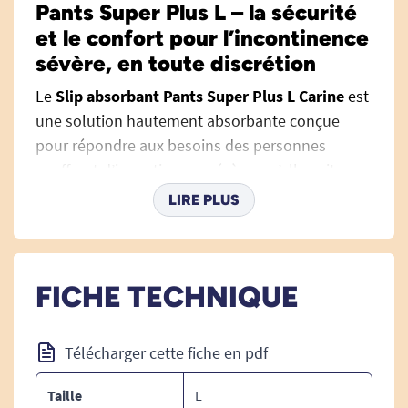
Pants Super Plus L – la sécurité
et le confort pour l’incontinence
sévère, en toute discrétion
Le
Slip absorbant Pants Super Plus L Carine
est
une solution hautement absorbante conçue
pour répondre aux besoins des personnes
souffrant d’incontinence sévère, qu’elle soit
urinaire et/ou fécale. Destinés aussi bien aux
LIRE PLUS
femmes qu’aux hommes, ces slips jetables
allient efficacité, douceur et confort tout en
restant discrets sous les vêtements, pour vivre
FICHE TECHNIQUE
chaque journée l’esprit léger. Pour une gamme
complète de
protections adultes nuit
adaptées à
divers besoins, découvrez les solutions
Télécharger cette fiche en pdf
associées.
Taille
L
Une protection fiable nuit et jour, pour