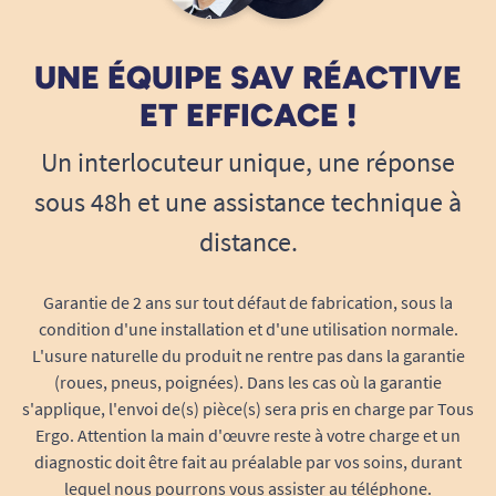
Le Pants Super Plus L répond aussi bien aux
besoins des particuliers actifs qu’à ceux des
UNE ÉQUIPE SAV RÉACTIVE
aidants familiaux ou professionnels :
ET EFFICACE !
Facilite le change pour la personne ou
l’aidant : aucun scotch, pas de
Un interlocuteur unique, une réponse
manipulation complexe
sous 48h et une assistance technique à
S’adapte aux habitudes de vie quelles
distance.
qu’elles soient, y compris les activités
extérieures
Garantie de 2 ans sur tout défaut de fabrication, sous la
Format compact et discret : facile à
condition d'une installation et d'une utilisation normale.
emporter dans un sac, rangez-le chez soi
L'usure naturelle du produit ne rentre pas dans la garantie
sans contrainte
(roues, pneus, poignées). Dans les cas où la garantie
Conservation et qualité
s'applique, l'envoi de(s) pièce(s) sera pris en charge par Tous
Paquet refermable de
30 slips
pour plus
Ergo. Attention la main d'œuvre reste à votre charge et un
d’économie et moins de déchets
diagnostic doit être fait au préalable par vos soins, durant
d’emballage.
lequel nous pourrons vous assister au téléphone.