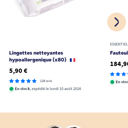
ESSENTIE
Lingettes nettoyantes
Fauteui
hypoallergenique (x80)
184,9
5,90 €
128 avis
En sto
En stock
, expédié le lundi 10 août 2026