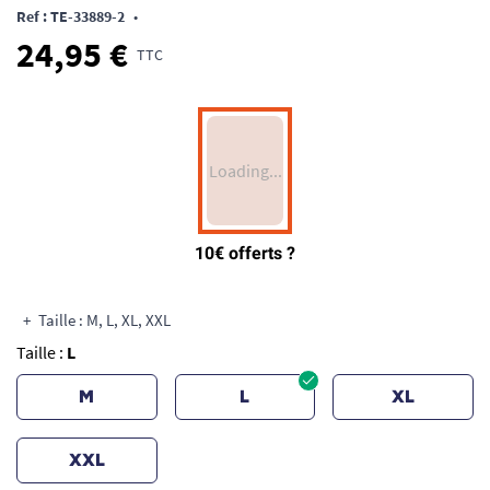
Ref : TE-33889-2
•
24,95 €
TTC
Taille : M, L, XL, XXL
Taille :
L
M
L
XL
XXL