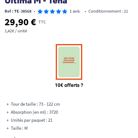
Ultima M - Tena
Ref : TE-38568
•
1 avis
•
Conditionnement : 21
29,90 €
TTC
1,42€ / unité
Tour de taille : 73 - 122 cm
Absorption (en ml) : 3720
Unités par paquet : 21
Taille : M