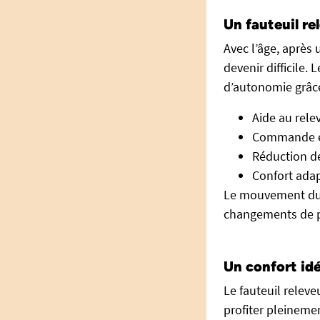
Un fauteuil re
Avec l’âge, après 
devenir difficile.
d’autonomie grâce
Aide au rele
Commande él
Réduction de
Confort adap
Le mouvement du f
changements de p
Un confort id
Le fauteuil relev
profiter pleineme