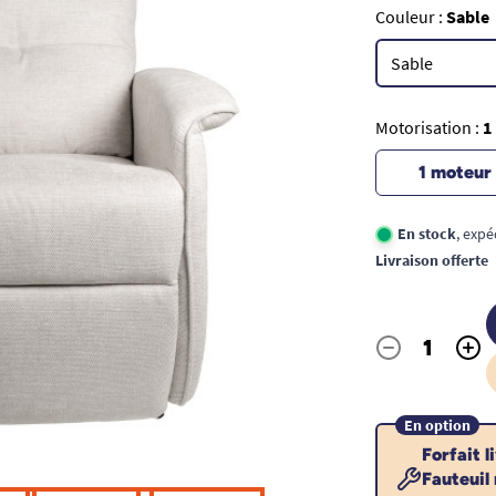
Couleur :
Sable
Motorisation :
1
1 moteur
En stock
, expé
Livraison offerte
-
+
Quantité
En option
Forfait l
Fauteuil