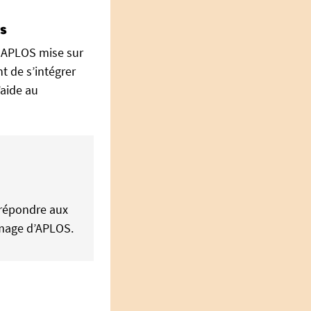
rs
ue APLOS mise sur
t de s’intégrer
aide au
r répondre aux
’image d’APLOS.