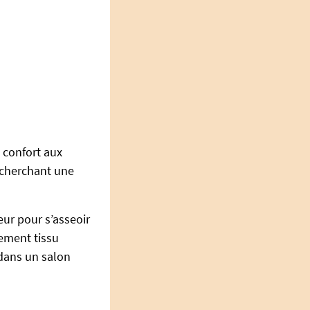
 confort aux
echerchant une
eur pour s’asseoir
tement tissu
 dans un salon