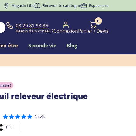
 "
BIENVENUE
Magasin Lille
" pour
la 1ère commande d'incontinence
Recevoir le catalogue
Espace pro
0
03 20 81 93 89
Connexion
Panier
/ Devis
Besoin d'un conseil ?
ien-être
Seconde vie
Blog
nable !
uil releveur électrique
•
3 avis
€
TTC