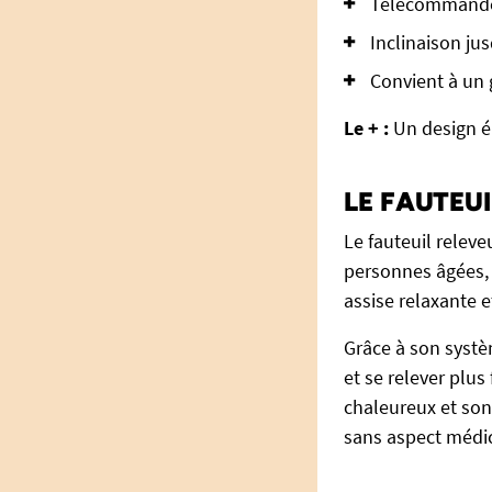
Télécommande 
Inclinaison ju
Convient à un 
Le + :
Un design él
LE FAUTEU
Le fauteuil relev
personnes âgées, 
assise relaxante et
Grâce à son systè
et se relever plus
chaleureux et son
sans aspect médic