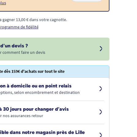
plus
a gagner 13,00 € dans votre cagnotte.
 programme de fidélité
d'un devis ?
r comment faire un devis
te dès 159€ d'achats sur tout le site
on à domicile ou en point relais
 options, selon encombrement et destination
à 30 jours pour changer d’avis
r nos assurances retour
ible dans notre magasin près de Lille