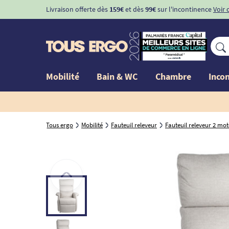
Livraison offerte dès
159€
et dès
99€
sur l'incontinence
Voir 
Mobilité
Bain & WC
Chambre
Inco
Tous ergo
Mobilité
Fauteuil releveur
Fauteuil releveur 2 mo