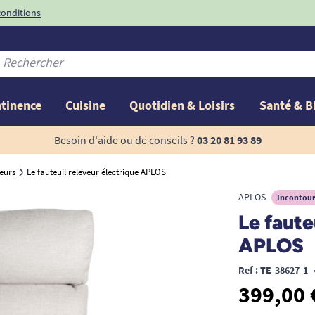
conditions
-10%
avec le code
ntinence
Cuisine
Quotidien & Loisirs
Santé & B
Besoin d'aide ou de conseils ?
03 20 81 93 89
teurs
Le fauteuil releveur électrique APLOS
APLOS
Incontour
Le faute
APLOS
Ref : TE-38627-1
399,00 