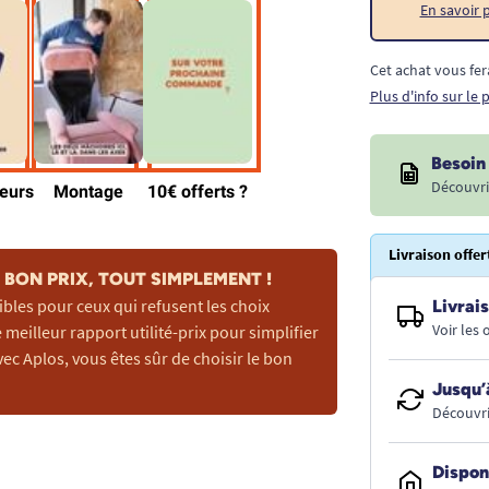
En savoir 
Cet achat vous fer
Plus d'info sur le
Besoin 
Découvri
Livraison offer
BON PRIX, TOUT SIMPLEMENT !
ibles pour ceux qui refusent les choix
Livrais
Voir les
 meilleur rapport utilité-prix pour simplifier
vec Aplos, vous êtes sûr de choisir le bon
Jusqu’
Découvri
Dispon