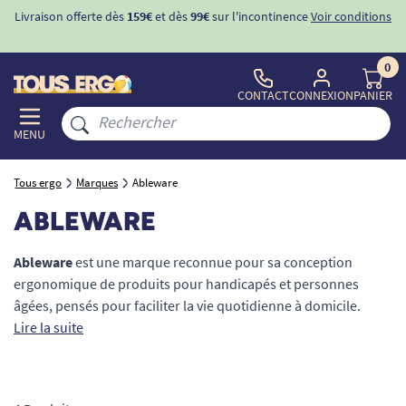
Livraison offerte dès
159€
et dès
99€
sur l'incontinence
Voir conditions
0
CONTACT
CONNEXION
PANIER
MENU
Tous ergo
Marques
Ableware
ABLEWARE
Ableware
est une marque reconnue pour sa conception
ergonomique de produits pour handicapés et personnes
âgées, pensés pour faciliter la vie quotidienne à domicile.
Spécialisée dans l’aide à la vie et le maintien de l’autonomie, la
Lire la suite
gamme s’adresse à toutes les personnes en situation de
handicap ou en perte de mobilité. Grâce à un large choix de
matériel adapté et d’accessoires d’aide, chacun peut retrouver