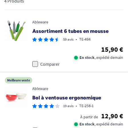
4 Produits
confort, sécurité et indépendance, tout en soulageant les
aidants.
Ableware
Assortiment 6 tubes en mousse
•
TE-494
59 avis
15,90 €
En stock
, expédié demain
Comparer
Meilleure vente
Ableware
Bol à ventouse ergonomique
•
TE-258-1
19 avis
12,90 €
À partir de
En stock
, expédié demain