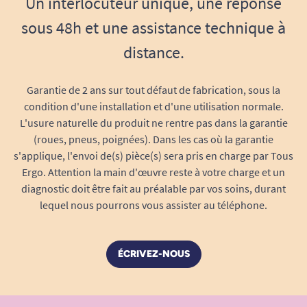
Un interlocuteur unique, une réponse
Matériau résistant et durable
sous 48h et une assistance technique à
Design neutre et discret adapté à tous les
âges
distance.
Le maintien de l’hygiène reste simple et rapide,
et l’assiette garde sa forme et son efficacité
Garantie de 2 ans sur tout défaut de fabrication, sous la
lavage après lavage, garantissant une sécurité
condition d'une installation et d'une utilisation normale.
alimentaire optimale pour tous.
L'usure naturelle du produit ne rentre pas dans la garantie
(roues, pneus, poignées). Dans les cas où la garantie
Poids plume et transport facile
s'applique, l'envoi de(s) pièce(s) sera pris en charge par Tous
Pesant très peu, l’assiette à rebord ventousée se
Ergo. Attention la main d'œuvre reste à votre charge et un
transporte et se range facilement dans une
diagnostic doit être fait au préalable par vos soins, durant
armoire, un tiroir ou un sac de transport pour les
lequel nous pourrons vous assister au téléphone.
repas à l’extérieur ou les voyages. Elle
accompagne ainsi l’utilisateur partout où il en a
ÉCRIVEZ-NOUS
besoin, sans contrainte.
Légère, compacte et transportable