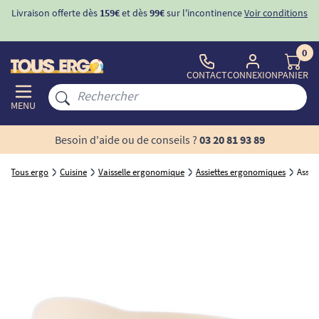
Livraison offerte dès
159€
et dès
99€
sur l'incontinence
Voir conditions
0
CONTACT
CONNEXION
PANIER
MENU
Besoin d'aide ou de conseils ?
03 20 81 93 89
Tous ergo
Cuisine
Vaisselle ergonomique
Assiettes ergonomiques
Assie