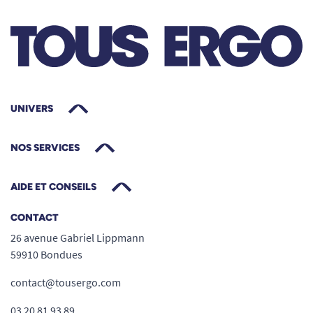
Le résumé de l’assiette à rebord sur
ventouse
L’assiette à rebord ventousée est idéale
pour toute personne cherchant une
solution ingénieuse et économique
pour
sécuriser et simplifier son repas au
UNIVERS
quotidien, sans sacrifier le confort ou la
qualité.
NOS SERVICES
Son
rebord surélevé
est parfait pour
AIDE ET CONSEILS
faciliter la prise des aliments à la cuillère
ou à la fourchette, même lorsque la
CONTACT
manipulation à une seule main s’impose.
26 avenue Gabriel Lippmann
59910 Bondues
La
ventouse puissante
stabilise
efficacement l’assiette sur toute surface
contact@tousergo.com
lisse, réduisant le risque de glissement et
03 20 81 93 89