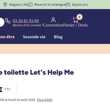
 "
BIENVENUE
Magasin Lille
" pour
la 1ère commande d'incontinence
Recevoir le catalogue
Espace pro
0
03 20 81 93 89
Connexion
Panier
/ Devis
Besoin d'un conseil ?
ien-être
Seconde vie
Blog
 toilette Let's Help Me
€
TTC
dié le lundi 10 août 2026
Plus d'info