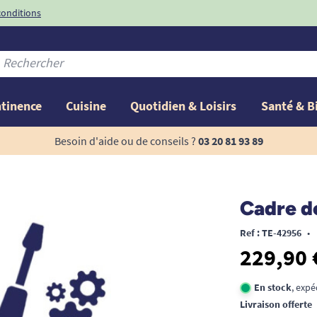
conditions
-10%
avec le code
ntinence
Cuisine
Quotidien & Loisirs
Santé & B
Besoin d'aide ou de conseils ?
03 20 81 93 89
Cadre de
Ref : TE-42956
•
229,90 
En stock
, expé
Livraison offerte