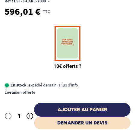
Ref : EST-3-CARE-7000
•
596,01 €
TTC
En stock
, expédié demain
Plus d'info
Livraison offerte
AJOUTER AU PANIER
-
+
Quantité
DEMANDER UN DEVIS