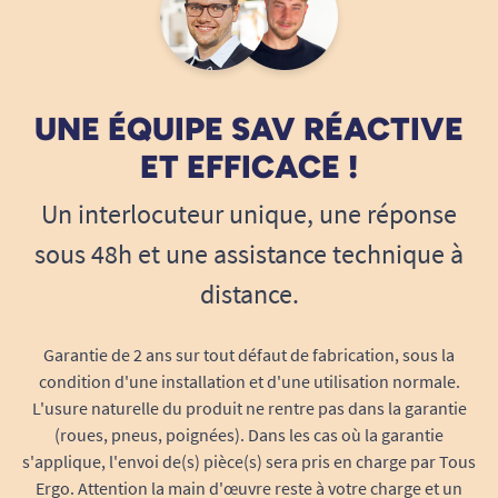
Retrouver le plaisir de cuisiner, même avec une
seule main ? C’est possible !
Chaque recette y est pensée
pour être réalisable
UNE ÉQUIPE SAV RÉACTIVE
avec une seule main
, sans sacrifier le goût, la
créativité ni la convivialité.
ET EFFICACE !
Un interlocuteur unique, une réponse
sous 48h et une assistance technique à
Ce livre ne propose pas simplement des plats
faciles : il
accompagne pas à pas
, avec des
distance.
gestes adaptés
, des
ustensiles adaptés (
aide
techniques repas
)
, des
astuces pratiques
et des
Garantie de 2 ans sur tout défaut de fabrication, sous la
techniques simplifiées
pour préparer, couper,
condition d'une installation et d'une utilisation normale.
éplucher ou cuire les aliments. Une mine d’or
L'usure naturelle du produit ne rentre pas dans la garantie
pour toutes les personnes qui souhaitent
(roues, pneus, poignées). Dans les cas où la garantie
s'applique, l'envoi de(s) pièce(s) sera pris en charge par Tous
cuisiner en toute autonomie malgré une
Ergo. Attention la main d'œuvre reste à votre charge et un
limitation motrice.