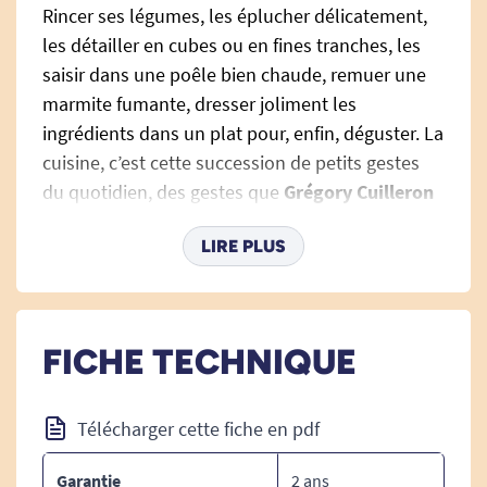
Rincer ses légumes, les éplucher délicatement,
les détailler en cubes ou en fines tranches, les
saisir dans une poêle bien chaude, remuer une
marmite fumante, dresser joliment les
ingrédients dans un plat pour, enfin, déguster. La
cuisine, c’est cette succession de petits gestes
du quotidien, des gestes que
Grégory Cuilleron
a toujours réalisé avec une seule main, sans se
LIRE PLUS
poser de questions.
Alors quand
Sophie Remy
, ergothérapeute, lui a
proposé d’écrire un livre de cuisine du quotidien
FICHE TECHNIQUE
adapté aux personnes n’ayant qu’un bras valide,
il a fallu réfléchir : comment, techniquement, on
cuisine à une main ?
Télécharger cette fiche en pdf
Grégory a imaginé près de 50 recettes
Garantie
2 ans