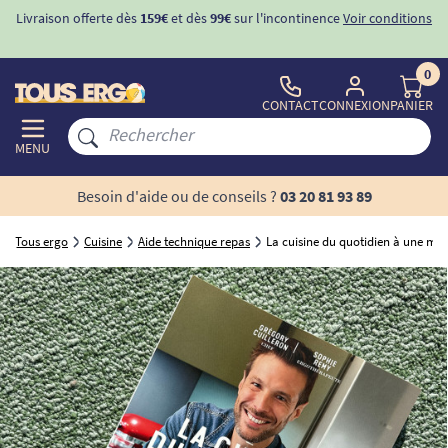
Livraison offerte dès
159€
et dès
99€
sur l'incontinence
Voir conditions
0
CONTACT
CONNEXION
PANIER
MENU
Besoin d'aide ou de conseils ?
03 20 81 93 89
Tous ergo
Cuisine
Aide technique repas
La cuisine du quotidien à une ma