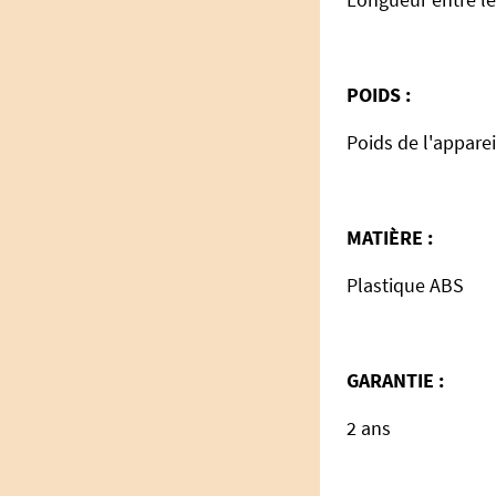
POIDS :
Poids de l'apparei
MATI
È
RE :
Plastique ABS
GARANTIE :
2 ans