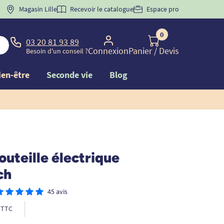
 "
BIENVENUE
Magasin Lille
" pour
la 1ère commande d'incontinence
Recevoir le catalogue
Espace pro
0
03 20 81 93 89
Connexion
Panier
/ Devis
Besoin d'un conseil ?
ien-être
Seconde vie
Blog
uteille électrique
ch
45 avis
TTC