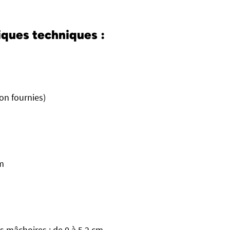
iques techniques :
on fournies)
cm
s mâchoires : de 0 à 5,2 cm