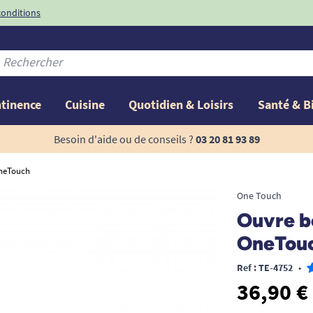
conditions
-10%
avec le code
ntinence
Cuisine
Quotidien & Loisirs
Santé & B
Besoin d'aide ou de conseils ?
03 20 81 93 89
OneTouch
One Touch
Ouvre bo
OneTou
Ref : TE-4752
•
36,90 €