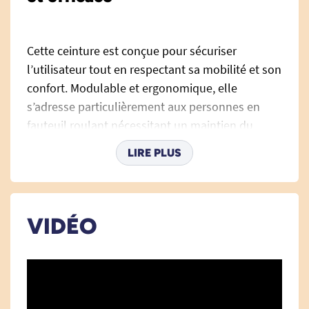
Cette ceinture est conçue pour sécuriser
l’utilisateur tout en respectant sa mobilité et son
confort. Modulable et ergonomique, elle
s’adresse particulièrement aux personnes en
fauteuil roulant nécessitant un maintien du
tronc sans effet de contention. Grâce à un
LIRE PLUS
système de sangles ajustables et une
installation rapide, la ceinture s’adapte
parfaitement à la morphologie du patient et à
son fauteuil.
VIDÉO
Fonctionnalités
Ceinture de maintien ergonomique
La ceinture pour fauteuil roulant évolutive
assure un positionnement stable du patient