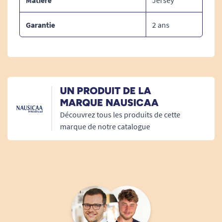
Matière
Jersey
Selon les besoins du patient, la ceinture peut
être complétée par un module pelvien ou
Garantie
2 ans
thoracique pour un maintien plus complet, sans
changer de base.
Un confort adapté à un usage quotidien
Grâce à ses matériaux souples et respirants, la
UN PRODUIT DE LA
ceinture peut être portée sur de longues durées
MARQUE NAUSICAA
sans gêne, même pour des patients sensibles.
Découvrez tous les produits de cette
marque de notre catalogue
Sécurité renforcée pour les aidants
Le positionnement rapide et intuitif réduit le
risque d’erreur d’installation, tout en maintenant
la stabilité du patient dans son fauteuil.
Information technique :
Tour de taille : 50 à 145 cm.
Hauteur de la ceinture : 18 cm.