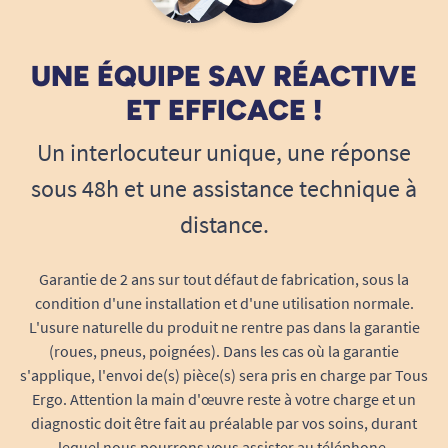
Boucle : 18 mm.
UNE ÉQUIPE SAV RÉACTIVE
Remarque :
Le produit est livré uniquement
ET EFFICACE !
avec la sangle. Le plastron (grande partie visible
sur certaines photos) n’est pas fourni et doit être
Un interlocuteur unique, une réponse
commandé séparément le cas échéant.
sous 48h et une assistance technique à
distance.
Garantie de 2 ans sur tout défaut de fabrication, sous la
condition d'une installation et d'une utilisation normale.
L'usure naturelle du produit ne rentre pas dans la garantie
(roues, pneus, poignées). Dans les cas où la garantie
s'applique, l'envoi de(s) pièce(s) sera pris en charge par Tous
Ergo. Attention la main d'œuvre reste à votre charge et un
diagnostic doit être fait au préalable par vos soins, durant
lequel nous pourrons vous assister au téléphone.