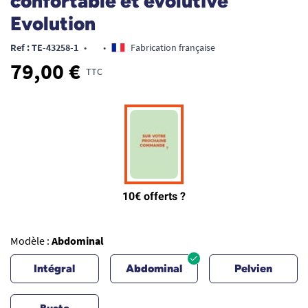
confortable et évolutive
Evolution
Ref : TE-43258-1
•
•
Fabrication française
79,00 €
TTC
Modèle :
Abdominal
Intégral
Abdominal
Pelvien