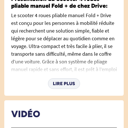
pliable manuel Fold + de chez Drive:
Le scooter 4 roues pliable manuel Fold + Drive
est conçu pour les personnes à mobilité réduite
qui recherchent une solution simple, fiable et
légère pour se déplacer au quotidien comme en
voyage. Ultra-compact et très facile à plier, il se
transporte sans difficulté, même dans le coffre
d’une voiture. Grâce à son système de pliage
manuel rapide et sans effort, il est prêt à l’emploi
en quelques secondes.
LIRE PLUS
Avec seulement 19,8 kg sur la balance (sans
batterie, accoudoirs ni coussin), c’est l’un des
scooters pliables les plus légers du marché.
VIDÉO
Idéal pour une utilisation ponctuelle, en
intérieur ou extérieur sur terrains lisses, il offre
une réelle liberté de mouvement sans