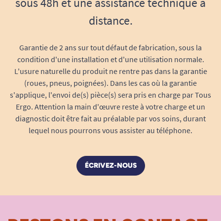
sous 48h et une assistance technique à
Dimensions scooter plié
: 41 x 54,5 x 67 cm
distance.
Dimensions scooter déplié
: 98 x 54,5 x 93
cm
Garantie de 2 ans sur tout défaut de fabrication, sous la
Dimensions assise
: 42 x 38 cm
condition d'une installation et d'une utilisation normale.
L'usure naturelle du produit ne rentre pas dans la garantie
(roues, pneus, poignées). Dans les cas où la garantie
s'applique, l'envoi de(s) pièce(s) sera pris en charge par Tous
Ergo. Attention la main d'œuvre reste à votre charge et un
diagnostic doit être fait au préalable par vos soins, durant
lequel nous pourrons vous assister au téléphone.
ÉCRIVEZ-NOUS