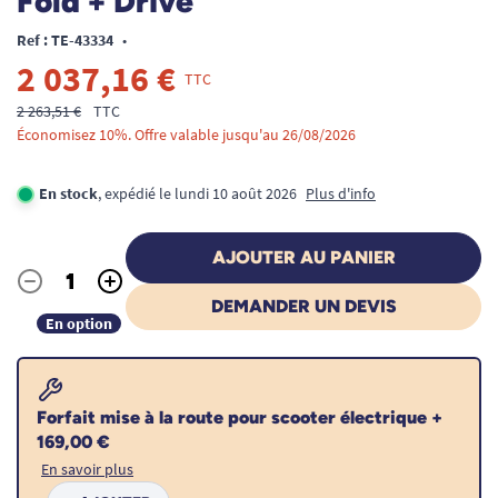
Fold + Drive
Ref : TE-43334
•
2 037,16 €
TTC
2 263,51 €
TTC
Économisez 10%. Offre valable jusqu'au 26/08/2026
En stock
, expédié le lundi 10 août 2026
Plus d'info
AJOUTER AU PANIER
-
+
Quantité
DEMANDER UN DEVIS
En option
Forfait mise à la route pour scooter électrique +
169,00 €
En savoir plus