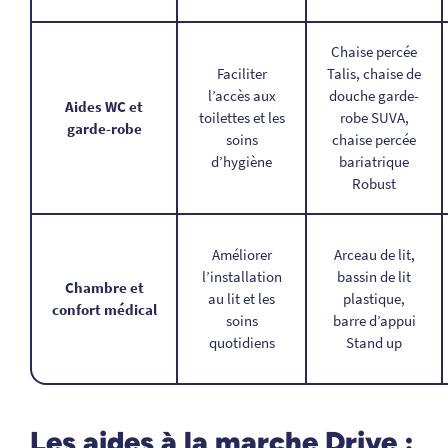
Chaise percée
Faciliter
Talis, chaise de
l’accès aux
douche garde-
Aides WC et
toilettes et les
robe SUVA,
garde-robe
soins
chaise percée
d’hygiène
bariatrique
Robust
Améliorer
Arceau de lit,
l’installation
bassin de lit
Chambre et
au lit et les
plastique,
confort médical
soins
barre d’appui
quotidiens
Stand up
Les aides à la marche Drive :