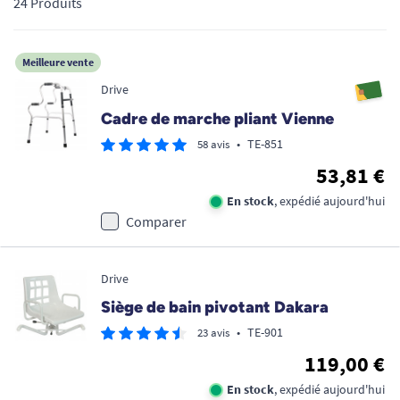
24 Produits
besoins des seniors, des personnes à mobilité réduite, des
aidants et des professionnels de santé. Robustes,
fonctionnels et souvent éligibles à une prise en charge selon
Meilleure vente
les conditions en vigueur, ils permettent d’aménager le
Drive
domicile ou les établissements de soin avec des solutions
fiables, accessibles et adaptées à différents niveaux de
Cadre de marche pliant Vienne
mobilité.
•
TE-851
58 avis
53,81 €
En stock
, expédié aujourd'hui
Comparer
Drive
Siège de bain pivotant Dakara
•
TE-901
23 avis
119,00 €
En stock
, expédié aujourd'hui