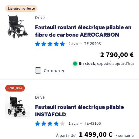
Livraison offerte
Drive
Fauteuil roulant électrique pliable en
fibre de carbone AEROCARBON
•
TE-29403
2 avis
2 790,00 €
En stock
, expédié aujourd'hui
Comparer
-701,00 €
Drive
Fauteuil roulant électrique pliable
INSTAFOLD
•
TE-43106
1 avis
1 499,00 €
À partir de
/ semaine