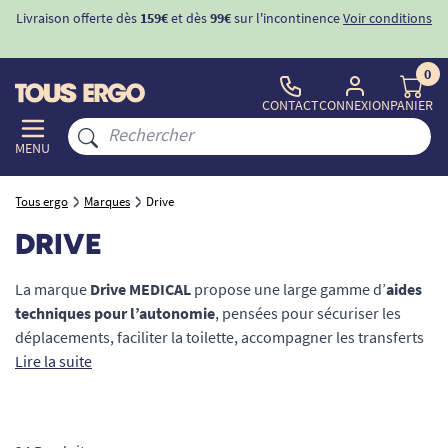
ons
-10%
avec le code "
BIENVENUE
" pour
la 1ère commande
d'incontinence
0
CONTACT
CONNEXION
PANIER
MENU
Tous ergo
Marques
Drive
DRIVE
La marque
Drive MEDICAL
propose une large gamme d’
aides
techniques pour l’autonomie
, pensées pour sécuriser les
déplacements, faciliter la toilette, accompagner les transferts
et améliorer le confort au quotidien. Déambulateur 3 ou 4
Lire la suite
roues, cadre de marche, fauteuil de transfert, fauteuil roulant
électrique pliable, siège de bain, chaise de douche, chaise
percée ou élévateur de bain : les produits Drive répondent aux