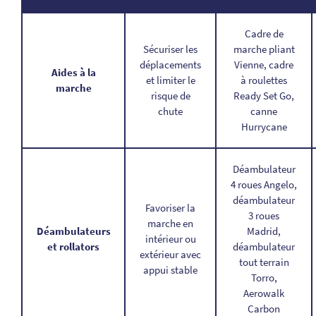
Cadre de
Sécuriser les
marche pliant
déplacements
Vienne, cadre
Aides à la
et limiter le
à roulettes
marche
risque de
Ready Set Go,
chute
canne
Hurrycane
Déambulateur
4 roues Angelo,
déambulateur
Favoriser la
3 roues
marche en
Déambulateurs
Madrid,
intérieur ou
et rollators
déambulateur
extérieur avec
tout terrain
appui stable
Torro,
Aerowalk
Carbon