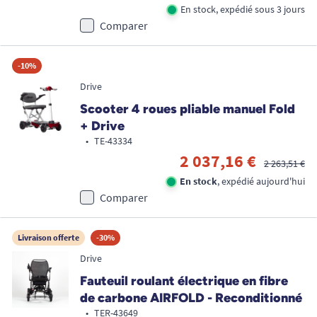
En stock, expédié sous 3 jours
Comparer
-10%
Drive
Scooter 4 roues pliable manuel Fold
+ Drive
•
TE-43334
2 037,16 €
2 263,51 €
En stock
, expédié aujourd'hui
Comparer
Livraison offerte
-30%
Drive
Fauteuil roulant électrique en fibre
de carbone AIRFOLD - Reconditionné
•
TER-43649