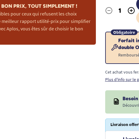
BON PRIX, TOUT SIMPLEMENT !
-
+
ibles pour ceux qui refusent les choix
Quantité
 meilleur rapport utilité-prix pour simplifier
vec Aplos, vous êtes sûr de choisir le bon
Obligatoire
Forfait i
double O
Remboursé p
Cet achat vous fer
Plus d'info sur le
Besoin 
Découvri
Livraison offer