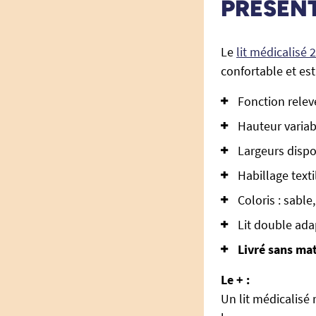
PRÉSEN
Le
lit médicalisé
confortable et es
Fonction releve
Hauteur variab
Largeurs dispo
Habillage texti
Coloris : sabl
Lit double ada
Livré sans ma
Le + :
Un lit médicalisé