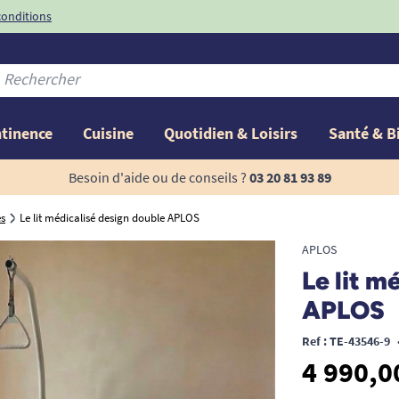
conditions
-10%
avec le code
ntinence
Cuisine
Quotidien & Loisirs
Santé & B
Besoin d'aide ou de conseils ?
03 20 81 93 89
es
Le lit médicalisé design double APLOS
APLOS
Le lit m
APLOS
Ref : TE-43546-9
4 990,0