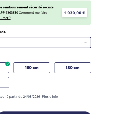
de remboursement sécurité sociale
1 030,00 €
LPP
6263870
Comment me faire
urser ?
rde
m
160 cm
180 cm
seur à partir du 24/08/2026
Plus d'info