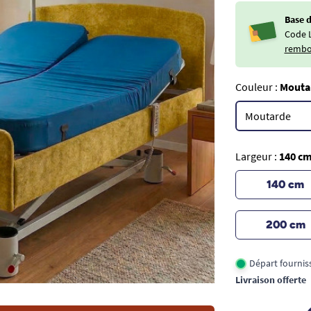
Base 
Code 
rembo
Couleur :
Mouta
Largeur :
140 c
140 cm
200 cm
Départ fournis
Livraison offerte