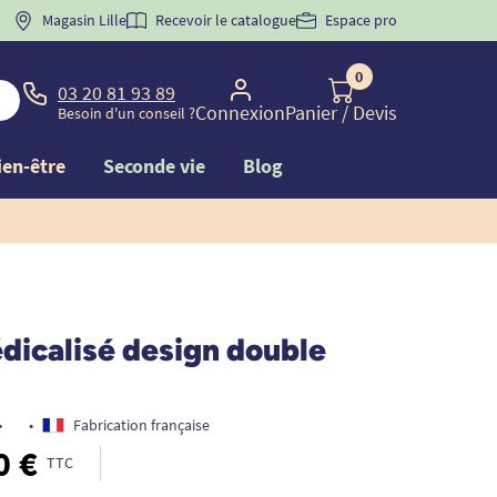
 "
BIENVENUE
Magasin Lille
" pour
la 1ère commande d'incontinence
Recevoir le catalogue
Espace pro
0
03 20 81 93 89
Connexion
Panier
/ Devis
Besoin d'un conseil ?
ien-être
Seconde vie
Blog
édicalisé design double
•
•
Fabrication française
0 €
TTC