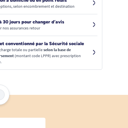
on à domicile ou en point relais
 options, selon encombrement et destination
à 30 jours pour changer d’avis
r nos assurances retour
et conventionné par la Sécurité sociale
charge totale ou partielle
selon la base de
rsement
(montant code LPPR) avec prescription
.