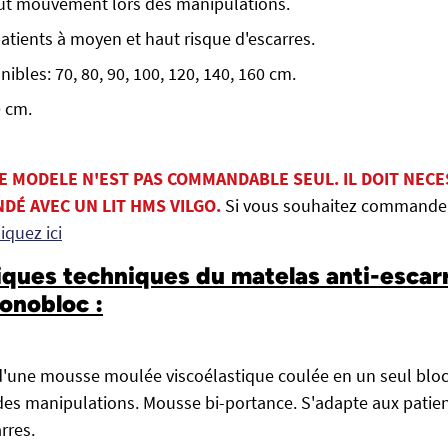
tout mouvement lors des manipulations.
atients à moyen et haut risque d'escarres.
ibles: 70, 80, 90, 100, 120, 140, 160 cm.
0 cm.
CE MODELE N'EST PAS COMMANDABLE SEUL. IL DOIT NEC
DÉ AVEC UN LIT HMS VILGO.
Si vous souhaitez commander
liquez ici
iques techniques du matelas anti-escar
onobloc :
 d'une mousse moulée viscoélastique coulée en un seul bloc a
es manipulations. Mousse bi-portance. S'adapte aux patie
rres.