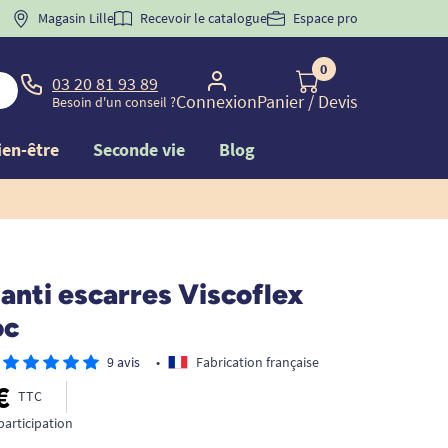
 "
BIENVENUE
Magasin Lille
" pour
la 1ère commande d'incontinence
Recevoir le catalogue
Espace pro
0
03 20 81 93 89
Connexion
Panier
/ Devis
Besoin d'un conseil ?
ien-être
Seconde vie
Blog
anti escarres Viscoflex
oc
9 avis
•
Fabrication française
€
TTC
participation