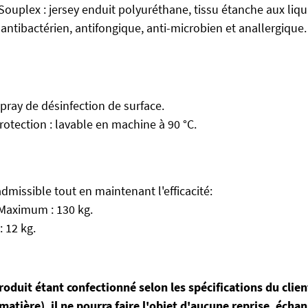
Souplex : jersey enduit polyuréthane, tissu étanche aux liq
 antibactérien, antifongique, anti-microbien et anallergique.
pray de désinfection de surface.
rotection : lavable en machine à 90 °C.
dmissible tout en maintenant l'efficacité:
Maximum : 130 kg.
 12 kg.
oduit étant confectionné selon les spécifications du clien
t matière), il ne pourra faire l'objet d'aucune reprise, écha