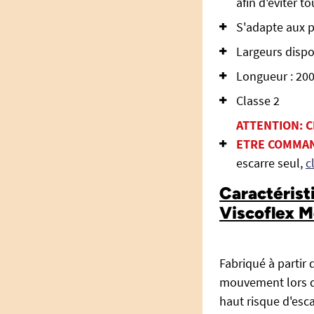
afin d'éviter 
S'adapte aux p
Largeurs dispon
Longueur : 20
Classe 2
ATTENTION: 
ETRE COMMAN
escarre seul,
c
Caractérist
Viscoflex M
Fabriqué à partir
mouvement lors d
haut risque d'esca