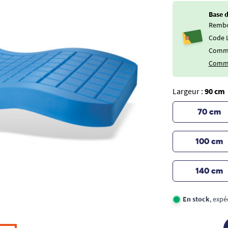
Base 
Rembo
Code L
Commen
Comme
Largeur :
90 cm
70 cm
100 cm
140 cm
En stock
, expé