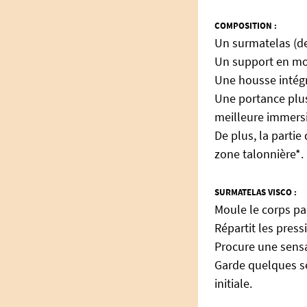
COMPOSITION :
Un surmatelas (de
Un support en mo
Une housse intégr
Une portance plus 
meilleure immersio
De plus, la parti
zone talonnière*.
SURMATELAS VISCO :
Moule le corps pa
Répartit les press
Procure une sensa
Garde quelques se
initiale.