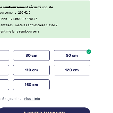
de remboursement sécurité sociale
ursement : 296,62 €
PPR : 1244900 + 6278647
taires : matelas anti escarre classe 2
nt me faire rembourser ?
80 cm
90 cm
110 cm
120 cm
160 cm
dié aujourd'hui
Plus d'info