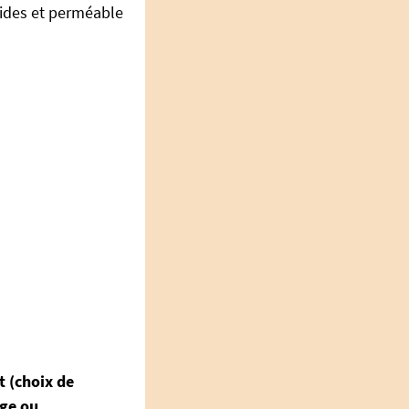
uides et perméable
t (choix de
nge ou