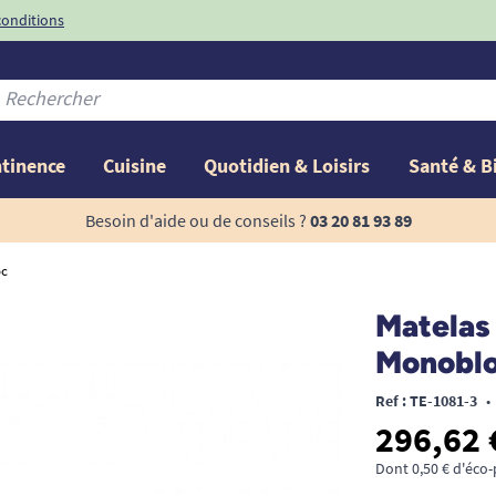
conditions
-10%
avec le code
ntinence
Cuisine
Quotidien & Loisirs
Santé & B
Besoin d'aide ou de conseils ?
03 20 81 93 89
oc
Matelas 
Monobl
Ref : TE-1081-3
•
296,62 
Dont 0,50 € d'éco-