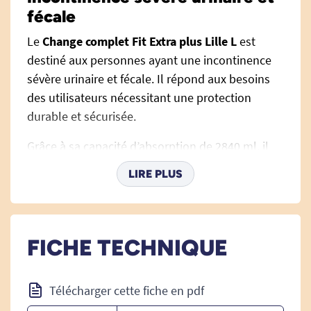
fécale
Le
Change complet Fit Extra plus Lille L
est
destiné aux personnes ayant une incontinence
sévère urinaire et fécale. Il répond aux besoins
des utilisateurs nécessitant une protection
durable et sécurisée.
Grâce à sa capacité d’absorption de 2840 ml, il
assure une protection longue durée, idéale pour
LIRE PLUS
limiter les changes fréquents.
Une protection renforcée pour plus de
FICHE TECHNIQUE
sécurité
Très forte absorption
Télécharger cette fiche en pdf
Avec 2840 ml d’absorption, ce change complet