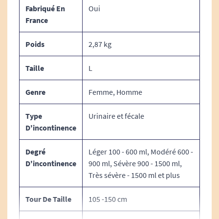
permet de gérer des flux importants tout en
Fabriqué En
Oui
maintenant la peau sèche.
France
Barrières anti-fuites performantes
Poids
2,87 kg
Les protections latérales limitent efficacement
les fuites, même en position allongée.
Taille
L
Voile respirant confortable
Genre
Femme, Homme
La matière respirante favorise le confort et réduit
Type
Urinaire et fécale
les risques d’irritation.
D'incontinence
Témoin d’humidité
Permet de contrôler rapidement l’état du change
Degré
Léger 100 - 600 ml, Modéré 600 -
D'incontinence
900 ml, Sévère 900 - 1500 ml,
et d’adapter la fréquence de remplacement.
Très sévère - 1500 ml et plus
Les composants du change complets :
Tour De Taille
105 -150 cm