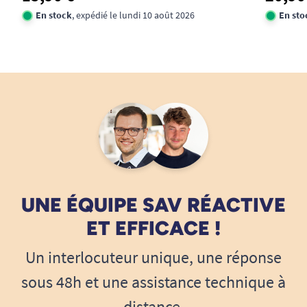
utilisateurs ayant des besoins importants.
En stock
, expédié le lundi 10 août 2026
En sto
Conditionné en paquet de 24 unités, il répond
aux exigences d’un usage intensif.
UNE ÉQUIPE SAV RÉACTIVE
ET EFFICACE !
Un interlocuteur unique, une réponse
sous 48h et une assistance technique à
distance.