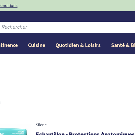
conditions
-10%
avec le code
ntinence
Cuisine
Quotidien & Loisirs
Santé & B
t
Silène
Echantillon - Protections Anatomiques 