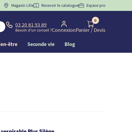
 "
BIENVENUE
Magasin Lille
" pour
la 1ère commande d'incontinence
Recevoir le catalogue
Espace pro
0
03 20 81 93 89
Connexion
Panier
/ Devis
Besoin d'un conseil ?
ien-être
Seconde vie
Blog
respirable Plus Silène