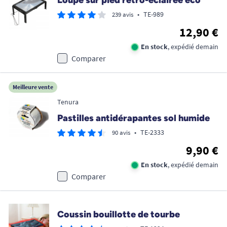
Loupe sur pied rétro-éclairée éco
•
TE-989
239 avis
12,90 €
En stock
, expédié demain
Comparer
Meilleure vente
Tenura
Pastilles antidérapantes sol humide
•
TE-2333
90 avis
9,90 €
En stock
, expédié demain
Comparer
Coussin bouillotte de tourbe