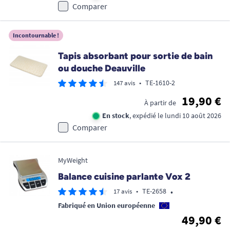
Comparer
Incontournable !
Tapis absorbant pour sortie de bain
ou douche Deauville
•
TE-1610-2
147 avis
19,90 €
À partir de
En stock
, expédié le lundi 10 août 2026
Comparer
MyWeight
Balance cuisine parlante Vox 2
•
•
TE-2658
17 avis
Fabriqué en Union européenne
49,90 €