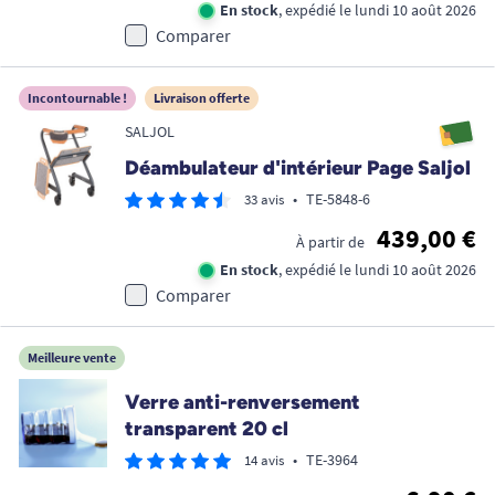
En stock
, expédié le lundi 10 août 2026
Comparer
Incontournable !
Livraison offerte
SALJOL
Déambulateur d'intérieur Page Saljol
•
TE-5848-6
33 avis
439,00 €
À partir de
En stock
, expédié le lundi 10 août 2026
Comparer
Meilleure vente
Verre anti-renversement
transparent 20 cl
•
TE-3964
14 avis