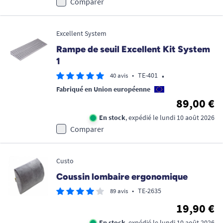
Comparer
Excellent System
Rampe de seuil Excellent Kit System
1
•
•
TE-401
40 avis
Fabriqué en Union européenne
89,00 €
En stock
, expédié le lundi 10 août 2026
Comparer
Custo
Coussin lombaire ergonomique
•
TE-2635
89 avis
19,90 €
En stock
, expédié le lundi 10 août 2026