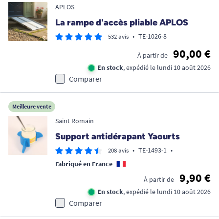
APLOS
La rampe d'accès pliable APLOS
•
TE-1026-8
532 avis
90,00 €
À partir de
En stock
, expédié le lundi 10 août 2026
Comparer
Meilleure vente
Saint Romain
Support antidérapant Yaourts
•
TE-1493-1
•
208 avis
Fabriqué en France
9,90 €
À partir de
En stock
, expédié le lundi 10 août 2026
Comparer