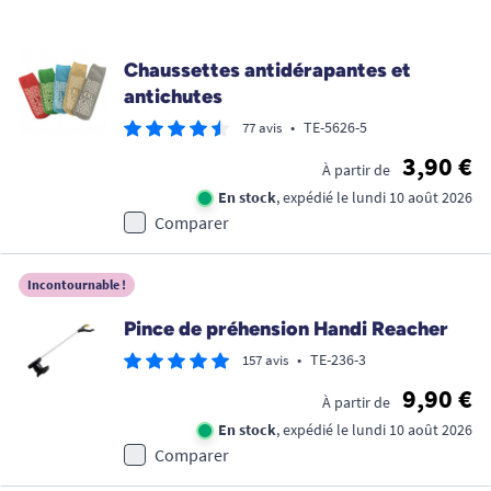
Promo !
Chaussettes antidérapantes et
antichutes
•
TE-5626-5
77 avis
3,90 €
À partir de
En stock
, expédié le lundi 10 août 2026
Comparer
Incontournable !
Pince de préhension Handi Reacher
•
TE-236-3
157 avis
9,90 €
À partir de
En stock
, expédié le lundi 10 août 2026
Comparer