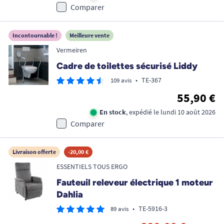
Comparer
Incontournable !
Meilleure vente
Vermeiren
Cadre de toilettes sécurisé Liddy
•
TE-367
109 avis
55,90 €
En stock
, expédié le lundi 10 août 2026
Comparer
Livraison offerte
-20,00 €
ESSENTIELS TOUS ERGO
Fauteuil releveur électrique 1 moteur
Dahlia
•
TE-5916-3
89 avis