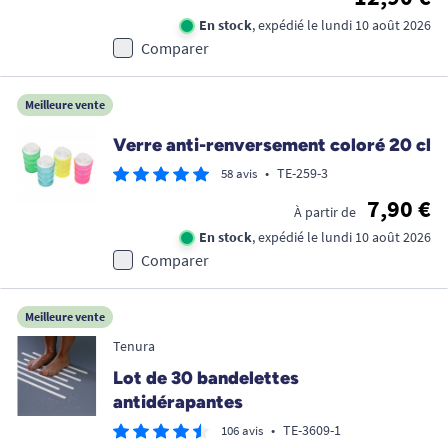
En stock
, expédié le lundi 10 août 2026
Comparer
Meilleure vente
Verre anti-renversement coloré 20 cl
•
TE-259-3
58 avis
7,90 €
À partir de
En stock
, expédié le lundi 10 août 2026
Comparer
Meilleure vente
Tenura
Lot de 30 bandelettes
antidérapantes
•
TE-3609-1
106 avis