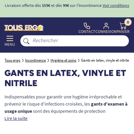
Livraison offerte dès
159€
et dès
99€
sur l'incontinence
Voir conditions
0
CONTACT
CONNEXION
PANIER
MENU
Tous ergo
Incontinence
Hygiène et soins
Gants en latex, vinyle et nitrile
GANTS EN LATEX, VINYLE ET
NITRILE
Indispensables pour garantir une hygiène irréprochable et
prévenir le risque d'infections croisées, les
gants d'examen à
usage unique
sont des équipements de protection
individuelle (EPI) cruciaux pour les aidants, les soignants et les
Lire la suite
professionnels de santé. Que ce soit pour effectuer une
toilette intime, gérer les changes liés à l'incontinence ou