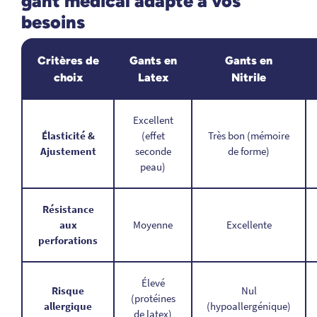
gant médical adapté à vos
besoins
Critères de
Gants en
Gants en
choix
Latex
Nitrile
Excellent
Élasticité &
(effet
Très bon (mémoire
Ajustement
seconde
de forme)
peau)
Résistance
aux
Moyenne
Excellente
perforations
Élevé
Risque
Nul
(protéines
allergique
(hypoallergénique)
de latex)