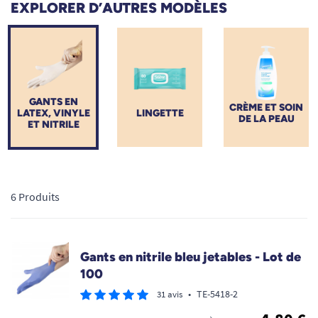
EXPLORER D’AUTRES MODÈLES
administrer des soins infirmiers quotidiens, notre sélection de
gants médicaux en latex, vinyle et nitrile
vous assure une
barrière protectrice optimale. Choisissez la matière, la taille et
le niveau de dextérité adaptés pour allier confort, sensibilité
tactile et sécurité lors de chaque manipulation.
GANTS EN
CRÈME ET SOIN
LATEX, VINYLE
LINGETTE
DE LA PEAU
ET NITRILE
6 Produits
Gants en nitrile bleu jetables - Lot de
100
•
TE-5418-2
31 avis