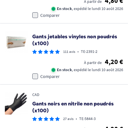
4,80 €
À partir de
En stock
, expédié le lundi 10 août 2026
Comparer
Gants jetables vinyles non poudrés
(x100)
•
TE-2391-2
111 avis
4,20 €
À partir de
En stock
, expédié le lundi 10 août 2026
Comparer
CAD
Gants noirs en nitrile non poudrés
(x100)
•
TE-5844-3
27 avis