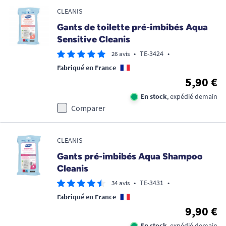
CLEANIS
Gants de toilette pré-imbibés Aqua
Sensitive Cleanis
•
TE-3424
•
26 avis
Fabriqué en France
5,90 €
En stock
, expédié demain
Comparer
CLEANIS
Gants pré-imbibés Aqua Shampoo
Cleanis
•
TE-3431
•
34 avis
Fabriqué en France
9,90 €
En stock
, expédié demain