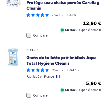
Protège seau chaise percée CareBag
Cleanis
•
TE-3386
77 avis
13,90 €
En stock
, expédié demain
Comparer
CLEANIS
Gants de toilette pré-imbibés Aqua
Total Hygiène Cleanis
•
TE-3417
•
62 avis
Fabriqué en France
5,90 €
En stock
, expédié demain
Comparer