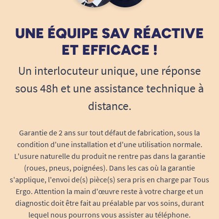
MODE D'EMPLOI :
UNE ÉQUIPE SAV RÉACTIVE
Ouvrez la boite et prenez un sac.
Dépliez le sac, ouvrez le et tenez entre vos mains.
ET EFFICACE !
Urinez dans le sac.
Un interlocuteur unique, une réponse
Attendez simplement 1 à 2 minutes que le
contenu se soit transformé en gel.
sous 48h et une assistance technique à
Pour fermer le sac, tirer sur les cordonnets de
distance.
part et d'autres, et nouez le.
Garantie de 2 ans sur tout défaut de fabrication, sous la
Autres caractéristiques techniques :
condition d'une installation et d'une utilisation normale.
L'usure naturelle du produit ne rentre pas dans la garantie
Dimension du paquet: 16 x 38 cm.
(roues, pneus, poignées). Dans les cas où la garantie
Dimension du tampon: 24 x 13 cm.
s'applique, l'envoi de(s) pièce(s) sera pris en charge par Tous
Jusqu'à 450 ml.
Ergo. Attention la main d'œuvre reste à votre charge et un
Contenance maximale: jusqu'à 450 ml.
diagnostic doit être fait au préalable par vos soins, durant
lequel nous pourrons vous assister au téléphone.