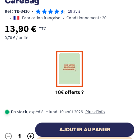
CareBag
Ref : TE-3410
•
19 avis
•
Fabrication française
•
Conditionnement : 20
13,90 €
TTC
0,70 € / unité
En stock
, expédié le lundi 10 août 2026
Plus d'info
AJOUTER AU PANIER
-
+