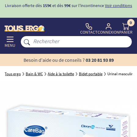
Livraison offerte dès
159€
et dès
99€
sur l'incontinence
Voir conditions
0
CONTACT
CONNEXION
PANIER
MENU
Besoin d'aide ou de conseils ?
03 20 81 93 89
Tous ergo
Bain & WC
Aide à la toilette
Bidet portable
Urinal masculin j