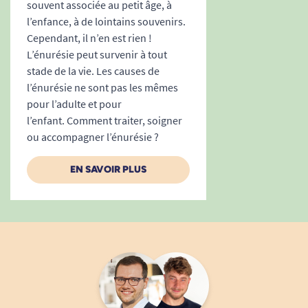
souvent associée au petit âge, à
L’
urinal masculin jetable CareBag
permet
l’enfance, à de lointains souvenirs.
d’uriner facilement depuis un lit ou un fauteuil,
Cependant, il n’en est rien !
L’énurésie peut survenir à tout
sans transfert. Son système de gélification limite
stade de la vie. Les causes de
les odeurs et simplifie l’élimination après usage.
l’énurésie ne sont pas les mêmes
Utilisé seul ou avec la poignée CareBag UriGrip, il
pour l’adulte et pour
favorise l’indépendance et améliore le confort au
l’enfant. Comment traiter, soigner
quotidien, y compris la nuit.
ou accompagner l’énurésie ?
EN SAVOIR PLUS
COMPOSITION:
Sac plastifié blanc muni de liens
coulissants bleus.
Tampon super-absorbant déjà placé dans
chacun des urinaux pour une capacité
d'absorption de 450ml.