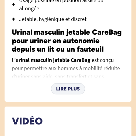
Usage possible en position assise ou
allongée
Jetable, hygiénique et discret
Urinal masculin jetable CareBag
pour uriner en autonomie
depuis un lit ou un fauteuil
L’
urinal masculin jetable CareBag
est conçu
pour permettre aux hommes à mobilité réduite
d’uriner sans aide, sans transfert et sans
contrainte. Il répond aux besoins des personnes
LIRE PLUS
en fauteuil roulant, alitées ou ayant des
difficultés à se déplacer, à domicile comme en
établissement.
VIDÉO
Simple à utiliser, léger et hygiénique, cet urinal
jetable peut être utilisé seul ou associé à la