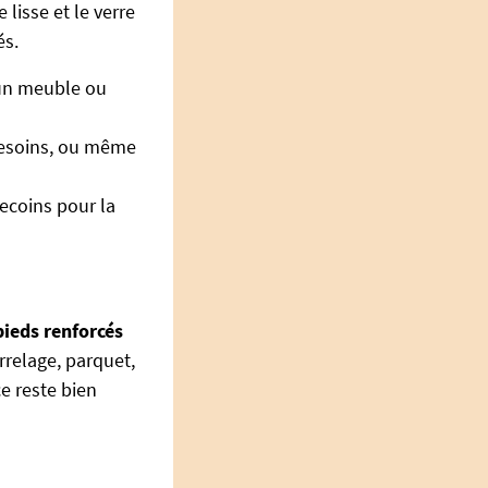
 lisse et le verre
és.
 un meuble ou
 besoins, ou même
recoins pour la
pieds renforcés
rrelage, parquet,
e reste bien