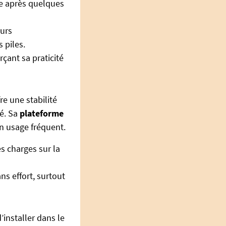
le après quelques
ours
 piles.
çant sa praticité
re une stabilité
té. Sa
plateforme
un usage fréquent.
s charges sur la
ns effort, surtout
d’installer dans le