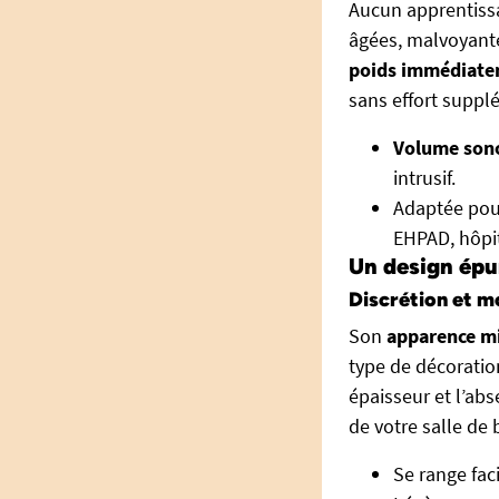
Aucun apprentissa
âgées, malvoyantes
poids immédiate
sans effort suppl
Volume sono
intrusif.
Adaptée po
EHPAD, hôpit
Un design épur
Discrétion et mo
Son
apparence m
type de décoration
épaisseur et l’abs
de votre salle de b
Se range fac