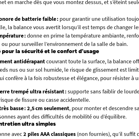
et en marche dès que vous montez dessus, et s’éteint seu
onore de batterie faible :
pour garantir une utilisation touj
le, la balance vous avertit lorsqu’il est temps de changer les
mpérature :
donne en prime la température ambiante, renfor
 ou pour surveiller l’environnement de la salle de bain.
pour la sécurité et le confort d’usage
ement antidérapant
couvrant toute la surface, la balance off
eds nus ou sur sol humide, le risque de glissement est limi
ui confère à la fois robustesse et élégance, pour résister à 
erre trempé ultra résistant :
supporte sans faiblir de lourde
risque de fissure ou casse accidentelle.
très basse : 2,5 cm seulement
, pour monter et descendre sa
sonnes ayant des difficultés de mobilité ou d’équilibre.
entretien ultra simples
ionne avec
2 piles AAA classiques
(non fournies), qu’il suffit 