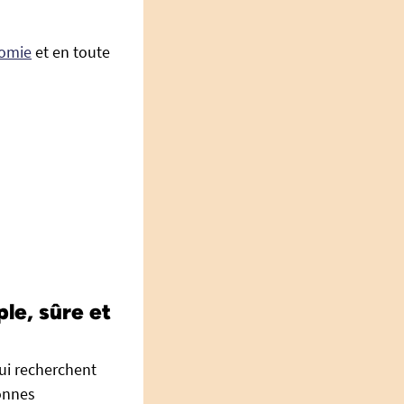
nomie
et en toute
le, sûre et
qui recherchent
sonnes