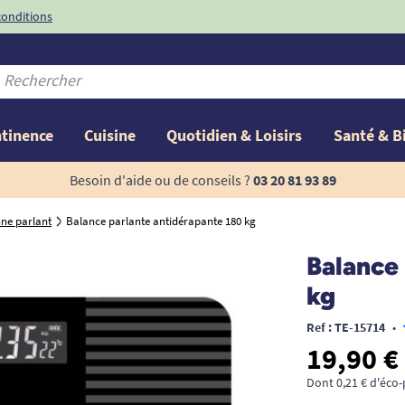
conditions
-10%
avec le code
ntinence
Cuisine
Quotidien & Loisirs
Santé & B
Besoin d'aide ou de conseils ?
03 20 81 93 89
ne parlant
Balance parlante antidérapante 180 kg
Balance 
kg
Ref : TE-15714
•
19,90 €
Dont 0,21 € d'éco-