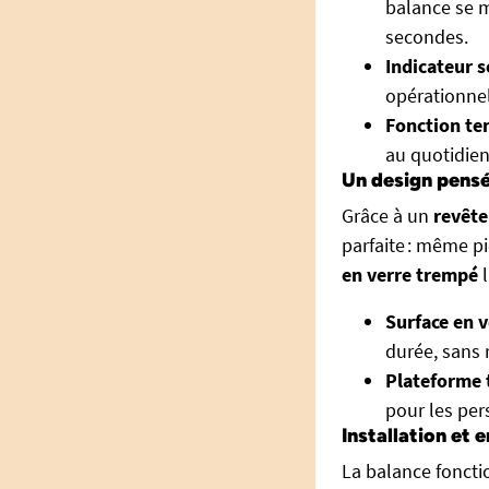
balance se m
secondes.
Indicateur s
opérationnel
Fonction te
au quotidien
Un design pensé 
Grâce à un
revêt
parfaite : même pi
en verre trempé
l
Surface en v
durée, sans 
Plateforme 
pour les per
Installation et 
La balance fonct