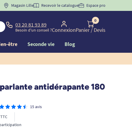
 "
BIENVENUE
Magasin Lille
" pour
la 1ère commande d'incontinence
Recevoir le catalogue
Espace pro
0
03 20 81 93 89
Connexion
Panier
/ Devis
Besoin d'un conseil ?
ien-être
Seconde vie
Blog
parlante antidérapante 180
15 avis
TTC
participation