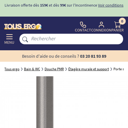
Livraison offerte dès
159€
et dès
99€
sur l'incontinence
Voir conditions
0
CONTACT
CONNEXION
PANIER
MENU
Besoin d'aide ou de conseils ?
03 20 81 93 89
Tous ergo
Bain & WC
Douche PMR
Étagère murale et support
Porte sav