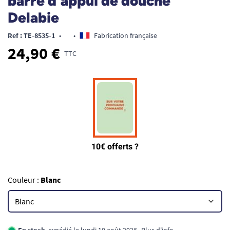
barre d'appui de douche
Delabie
Ref : TE-8535-1
•
•
Fabrication française
24,90 €
TTC
Couleur :
Blanc