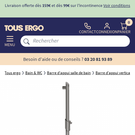
Livraison offerte dès
159€
et dès
99€
sur l'incontinence
Voir conditions
0
CONTACT
CONNEXION
PANIER
MENU
Besoin d'aide ou de conseils ?
03 20 81 93 89
Tous ergo
Bain & WC
Barre d'appui salle de bain
Barre d'appui verticale