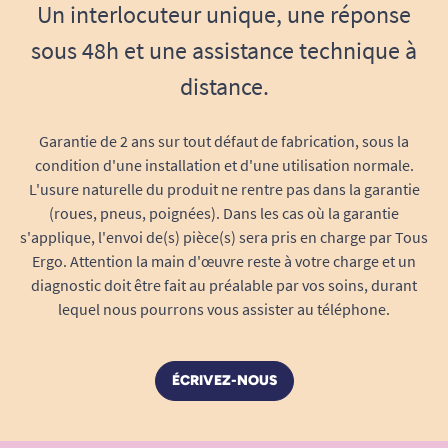
utilisation régulière en toute sécurité.
Un interlocuteur unique, une réponse
Fixation :
vis inox 8 x 70 mm incluses pour
sous 48h et une assistance technique à
une pose rapide et durable.
Composition :
aluminium époxy finition
distance.
blanche, anti-corrosion, adaptée aux zones
humides.
Garantie de 2 ans sur tout défaut de fabrication, sous la
Garantie :
10 ans.
condition d'une installation et d'une utilisation normale.
Offrez-vous la sérénité d’un
L'usure naturelle du produit ne rentre pas dans la garantie
aménagement accessible au quotidien
(roues, pneus, poignées). Dans les cas où la garantie
s'applique, l'envoi de(s) pièce(s) sera pris en charge par Tous
La barre d’appui droite Delabie est l’alliée idéale
Ergo. Attention la main d'œuvre reste à votre charge et un
pour
prévenir les glissades
, rassurer les
diagnostic doit être fait au préalable par vos soins, durant
personnes âgées, en situation de fragilité, ou
lequel nous pourrons vous assister au téléphone.
toute personne à mobilité réduite, lors des
déplacements dans la douche. Son design sobre
et fonctionnel permet de conserver l’élégance de
ÉCRIVEZ-NOUS
la salle de bain tout en garantissant une
sécurité maximale
.