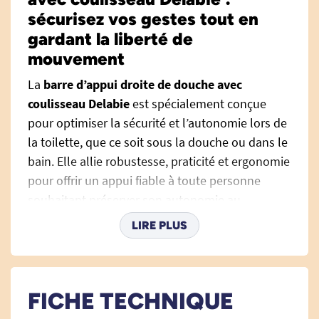
sécurisez vos gestes tout en
gardant la liberté de
mouvement
La
barre d’appui droite de douche avec
coulisseau Delabie
est spécialement conçue
pour optimiser la sécurité et l’autonomie lors de
la toilette, que ce soit sous la douche ou dans le
bain. Elle allie robustesse, praticité et ergonomie
pour offrir un appui fiable à toute personne
souhaitant préserver son autonomie au
quotidien, à domicile comme en établissement
LIRE PLUS
de soins. Cette
barre d’appui de salle de bain
multifonctionnelle s’intègre facilement à tous
les types de salles de bain sans encombrer
l’espace, favorisant ainsi l’accessibilité et la
FICHE TECHNIQUE
tranquillité d’esprit.