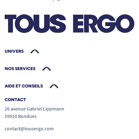
Un
double usage
pour un espace
parfaitement optimisé : barre d’appui et
support de douchette réglable.
Manche ergonomique
avec plat anti-
rotation pour une prise en main intuitive,
même sous l’eau.
UNIVERS
Robustesse à toute épreuve
: structure
aluminium époxy 3 mm, testée à plus de
NOS SERVICES
200 kg, garantie 10 ans.
Encombrement minimal
, sans compromis
AIDE ET CONSEILS
sur la sécurité et le confort.
Installation rapide
avec les vis inox
CONTACT
incluses, adaptabilité à tous les murs,
26 avenue Gabriel Lippmann
entretien sans effort.
59910 Bondues
Esthétique soignée
, intégration discrète
contact@tousergo.com
dans toutes les salles de bain.