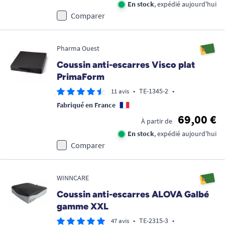
En stock
, expédié aujourd'hui
Comparer
Pharma Ouest
Coussin anti-escarres Visco plat
PrimaForm
•
TE-1345-2
•
11 avis
Fabriqué en France
69,00 €
À partir de
En stock
, expédié aujourd'hui
Comparer
WINNCARE
Coussin anti-escarres ALOVA Galbé
gamme XXL
•
TE-2315-3
•
47 avis