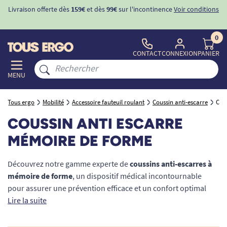
Livraison offerte dès
159€
et dès
99€
sur l'incontinence
Voir conditions
0
CONTACT
CONNEXION
PANIER
MENU
Tous ergo
Mobilité
Accessoire fauteuil roulant
Coussin anti-escarre
Cou
COUSSIN ANTI ESCARRE
MÉMOIRE DE FORME
Découvrez notre gamme experte de
coussins anti-escarres à
mémoire de forme
, un dispositif médical incontournable
pour assurer une prévention efficace et un confort optimal
aux personnes à mobilité réduite (PMR) et aux seniors.
Lire la suite
Composé de mousse viscoélastique de haute densité, ce
matériel orthopédique épouse l'anatomie pour garantir une