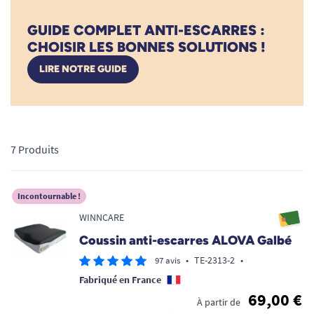
répartition homogène des pressions ischiatiques. Idéal en
GUIDE COMPLET ANTI-ESCARRES :
fauteuil roulant ou sur un siège classique, il favorise la
CHOISIR LES BONNES SOLUTIONS !
circulation sanguine et réduit drastiquement les risques de
lésions cutanées liées à une position assise prolongée.
LIRE NOTRE GUIDE
7 Produits
Incontournable !
WINNCARE
Coussin anti-escarres ALOVA Galbé
•
TE-2313-2
•
97 avis
Fabriqué en France
69,00 €
À partir de