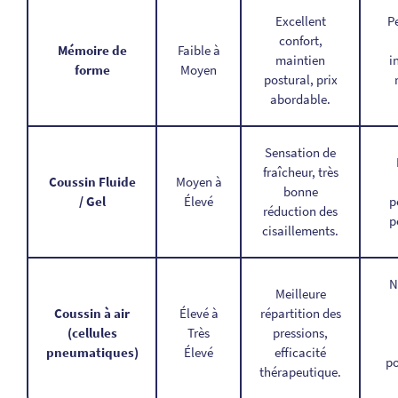
Excellent
Pe
confort,
Mémoire de
Faible à
maintien
i
forme
Moyen
postural, prix
abordable.
Sensation de
fraîcheur, très
Coussin Fluide
Moyen à
bonne
/ Gel
Élevé
p
réduction des
p
cisaillements.
N
Meilleure
Coussin à air
Élevé à
répartition des
(cellules
Très
pressions,
pneumatiques)
Élevé
efficacité
po
thérapeutique.