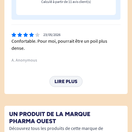
Calculé à partir de 11 avis client(s)
douleurs.
Voir tous les produits pour m'aider à éviter les escarres.
23/05/2026
Confortable. Pour moi, pourrait être un poil plus
dense.
A. Anonymous
01/01/2026
LIRE PLUS
Je connaissais déjà le coussin
O. Francis
UN PRODUIT DE LA MARQUE
23/02/2025
PHARMA OUEST
Un peu ferme à mon goût ! Je n'ai plus du tout de
Découvrez tous les produits de cette marque de