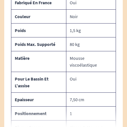
Fabriqué En France
Oui
limite les risques de cisaillement des tissus.
Couleur
Noir
ERGONOMIE :
Plat : il fournit un maximum de matière sous les
Poids
1,5 kg
parties les plus sollicitées.
Poids Max. Supporté
80 kg
MATIERE :
Matière
Mousse
Gel viscoélastique Elacton et mousse haute
viscoélastique
résilience.
Housse : 65% polyuréthane, 35% polyester.
Pour Le Bassin Et
Oui
L'assise
Densité de la mousse viscoélastique : de 80 kg /
m3.
Epaisseur
7,50 cm
Base antiglisse : 57% polyuréthane, 43%
Positionnement
1
polyester.