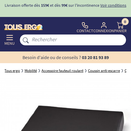
ons
-10%
avec le code "
BIENVENUE
" pour
la 1ère commande
d'incontinence
0
CONTACT
CONNEXION
PANIER
MENU
Besoin d'aide ou de conseils ?
03 20 81 93 89
Tous ergo
Mobilité
Accessoire fauteuil roulant
Coussin anti-escarre
Cou