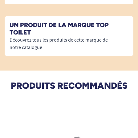
Poids maximal supporté : 150 kg.
UN PRODUIT DE LA MARQUE TOP
TOILET
Découvrez tous les produits de cette marque de
Retrouvez tous nos abattants de toilettes
notre catalogue
japonais.
Découvrez la gamme du fabricant Top Toilet.
PRODUITS RECOMMANDÉS