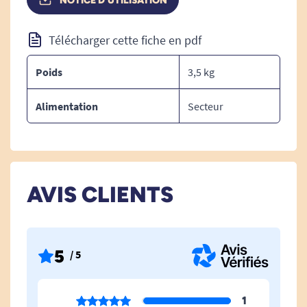
NOTICE D'UTILISATION
Une composition en polypropylène
antibactérien.
Télécharger cette fiche en pdf
Poids
3,5 kg
L'ensemble des accessoires pour l'installation de
l'abattant sont fournis (visserie etc).
Alimentation
Secteur
AVIS CLIENTS
5
/ 5
1