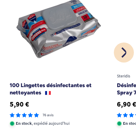
Steridis
100 Lingettes désinfectantes et
Désinf
nettoyantes
Spray 
5,90 €
6,90 
76 avis
En stock
, expédié aujourd'hui
En sto