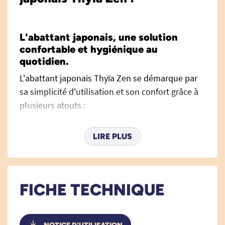
L'abattant japonais, une solution
confortable et hygiénique au
quotidien.
L'abattant japonais Thyïa Zen se démarque par
sa simplicité d'utilisation et son confort grâce à
plusieurs atouts :
Chauffage de l'eau instantané et
LIRE PLUS
économique, qui ne s'active que lors de
l'utilisation des toilettes.
Double fonction lavante avant et arrière
avec réglage de la pression du jet.
FICHE TECHNIQUE
Désinfection par LED UV.
Eclairage de la cuvette à LED blanche.
Un système de fixation rapide par clips.