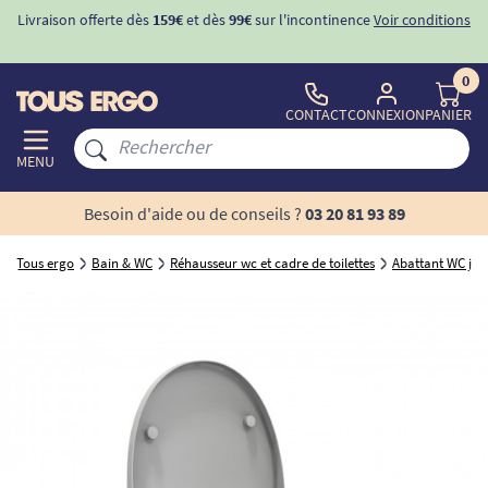
Livraison offerte dès
159€
et dès
99€
sur l'incontinence
Voir conditions
0
CONTACT
CONNEXION
PANIER
MENU
Besoin d'aide ou de conseils ?
03 20 81 93 89
Tous ergo
Bain & WC
Réhausseur wc et cadre de toilettes
Abattant WC jap