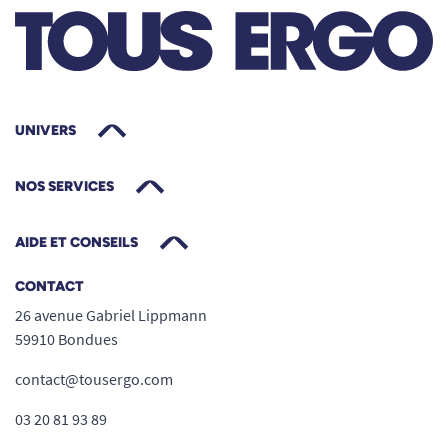
temporaire dès que la canne n’est plus
utile.
Pochette en velours Fayet – Les points
forts pour une protection sur-mesure
Accessoire pensé sur-mesure
: adaptée
UNIVERS
spécifiquement à la gamme de cannes
pliantes Fayet, elle garantit un maintien
NOS SERVICES
optimal de la canne, évitant les
glissements ou les secousses lors des
AIDE ET CONSEILS
déplacements.
CONTACT
Élégance et fonctionnalité
: le velours
26 avenue Gabriel Lippmann
utilisé offre un toucher doux et confère à
59910 Bondues
l’ensemble un côté chic, rehaussé par la
qualité de finition Fayet. Idéale pour celles
contact@tousergo.com
et ceux qui cherchent à allier praticité et
03 20 81 93 89
raffinement.