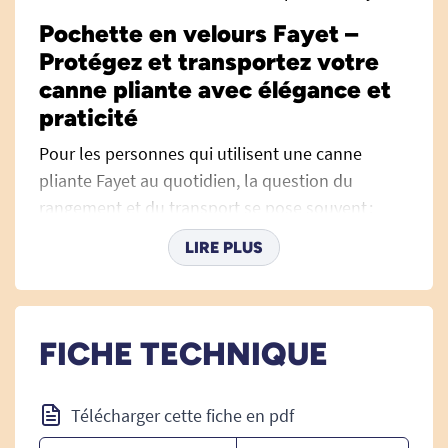
Pochette en velours Fayet –
Protégez et transportez votre
canne pliante avec élégance et
praticité
Pour les personnes qui utilisent une canne
pliante Fayet au quotidien, la question du
rangement et du transport se pose souvent :
comment transporter sa canne facilement et
LIRE PLUS
discrètement ? Comment éviter de l’abîmer ou de
la salir lorsqu’elle n’est pas utilisée ? La pochette
en velours Fayet a été spécialement pensée pour
répondre à ces besoins, en alliant esthétisme et
FICHE TECHNIQUE
praticité pour que votre canne vous accompagne
partout, en toute sérénité.
Télécharger cette fiche en pdf
Une pochette raffinée pour préserver