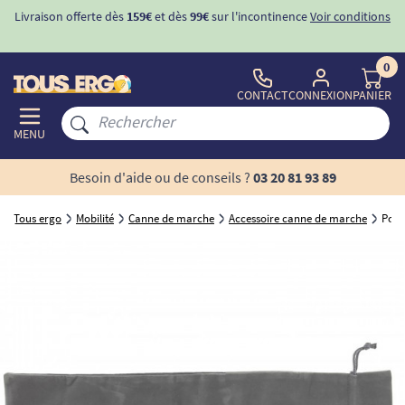
Livraison offerte dès
159€
et dès
99€
sur l'incontinence
Voir conditions
0
CONTACT
CONNEXION
PANIER
MENU
Besoin d'aide ou de conseils ?
03 20 81 93 89
Tous ergo
Mobilité
Canne de marche
Accessoire canne de marche
Poch