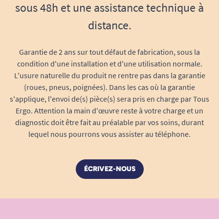
sous 48h et une assistance technique à
contenu reste bien à l’abri.
Idéale après avoir replié la canne pour un
distance.
rendez-vous médical, un passage à la
caisse, au bureau, à l’église ou lors d’une
Garantie de 2 ans sur tout défaut de fabrication, sous la
pause au restaurant.
condition d'une installation et d'une utilisation normale.
Sa surface lisse permet également un
L'usure naturelle du produit ne rentre pas dans la garantie
(roues, pneus, poignées). Dans les cas où la garantie
nettoyage facile
: un simple passage à la
s'applique, l'envoi de(s) pièce(s) sera pris en charge par Tous
main ou à l’aide d’un chiffon doux suffit à
Ergo. Attention la main d'œuvre reste à votre charge et un
retirer poussière ou petits résidus,
diagnostic doit être fait au préalable par vos soins, durant
garantissant une protection durable.
lequel nous pourrons vous assister au téléphone.
Un écrin de discrétion pour
accompagner vos déplacements
Au-delà de son aspect fonctionnel, la pochette
ÉCRIVEZ-NOUS
appréciera les clients soucieux de leur élégance :
elle s’adresse à celles et ceux qui ne veulent pas
exposer leur canne, et préfèrent la ranger à l’abri