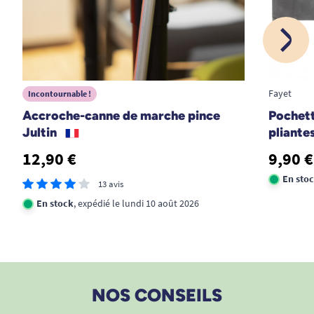
Fayet
Incontournable !
Accroche-canne de marche pince
Pochett
Jultin
pliante
12,90 €
9,90 €
En sto
13 avis
En stock
, expédié le lundi 10 août 2026
NOS CONSEILS