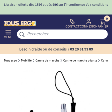
Livraison offerte dès
159€
et dès
99€
sur l'incontinence
Voir conditions
0
CONTACT
CONNEXION
PANIER
MENU
Besoin d'aide ou de conseils ?
03 20 81 93 89
Tous ergo
Mobilité
Canne de marche
Canne de marche pliante
Canne d