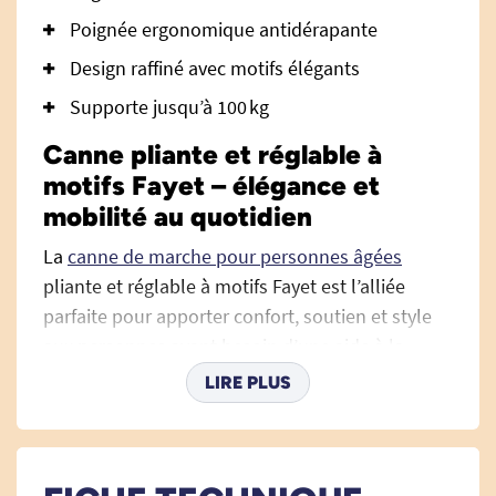
Poignée ergonomique antidérapante
Design raffiné avec motifs élégants
Supporte jusqu’à 100 kg
Canne pliante et réglable à
motifs Fayet – élégance et
mobilité au quotidien
La
canne de marche pour personnes âgées
pliante et réglable à motifs Fayet est l’alliée
parfaite pour apporter confort, soutien et style
aux personnes ayant besoin d’une aide à la
marche. Signée Fayet, maison reconnue pour
LIRE PLUS
son savoir-faire français depuis 1909, cette canne
réunit la qualité artisanale, la praticité
d’utilisation et la touche de raffinement qui fait
la différence.