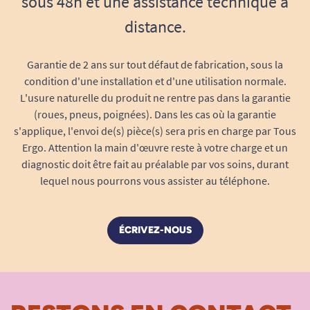
sous 48h et une assistance technique à
La canne pliante Fayet accompagne toutes vos
distance.
sorties : du quotidien à l’exceptionnel, elle se
déplie et s’ajuste en quelques secondes.
Garantie de 2 ans sur tout défaut de fabrication, sous la
Sécurisez vos déplacements : le revêtement
condition d'une installation et d'une utilisation normale.
antidérapant offre une adhérence optimale et
L'usure naturelle du produit ne rentre pas dans la garantie
l’aluminium traité résiste aux chocs, à la
(roues, pneus, poignées). Dans les cas où la garantie
corrosion et à l’usure du temps.
s'applique, l'envoi de(s) pièce(s) sera pris en charge par Tous
Ergo. Attention la main d'œuvre reste à votre charge et un
Diamètre tube : 1,9 cm – stabilité assurée,
diagnostic doit être fait au préalable par vos soins, durant
prise en main facile même pour les petites
lequel nous pourrons vous assister au téléphone.
mains.
Légère à porter, stable à l’utilisation,
parfaite en prévention des pertes
ÉCRIVEZ-NOUS
d’équilibre ou de fatigue soudaine.
Son design universel convient aussi bien
aux femmes qu’aux hommes.
Un compagnon idéal pour les personnes en