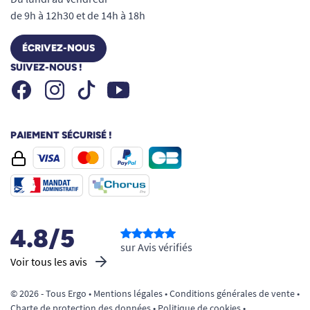
Retrouvez la liberté de bouger, sortez l’esprit
de 9h à 12h30 et de 14h à 18h
serein et profitez d’une aide à la marche pensée
pour votre confort et votre style.
ÉCRIVEZ-NOUS
Besoin d’un conseil ? Consultez notre guide :
SUIVEZ-NOUS !
Comment choisir une canne de marche ?
Facebook
Instagram
Youtube
Tiktok
PAIEMENT SÉCURISÉ !
4.8/5
sur Avis vérifiés
Voir tous les avis
© 2026 - Tous Ergo •
Mentions légales
•
Conditions générales de vente
•
Charte de protection des données
•
Politique de cookies
•