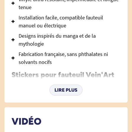
tenue
Installation facile, compatible fauteuil
manuel ou électrique
Designs inspirés du manga et de la
mythologie
Fabrication française, sans phthalates ni
solvants nocifs
Stickers pour fauteuil Vein'Art
Manga et Mythologie – Donnez
du style à votre mobilité
LIRE PLUS
Exprimez votre personnalité et sublimez votre
fauteuil roulant avec les
stickers Vein'Art Manga
et Mythologie
! Parce que se déplacer doit aussi
VIDÉO
rimer avec plaisir et esthétique, ces autocollants