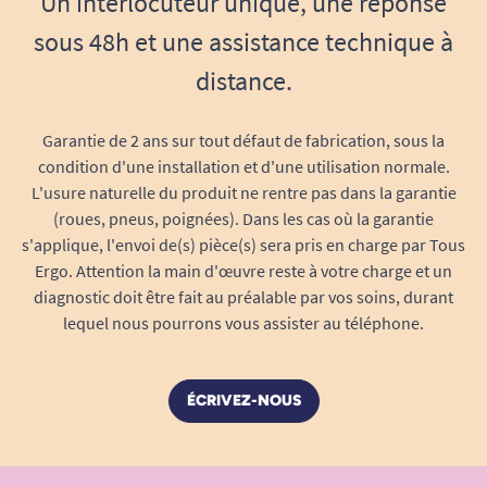
Un interlocuteur unique, une réponse
intérieur ou extérieur.
sous 48h et une assistance technique à
Tenue des couleurs garantie 2 ans
au
distance.
minimum : pas de craquèlement, ni
décoloration prématurée même en cas
d’exposition régulière au soleil.
Garantie de 2 ans sur tout défaut de fabrication, sous la
Surface facile à nettoyer
avec une lingette
condition d'une installation et d'une utilisation normale.
L'usure naturelle du produit ne rentre pas dans la garantie
ou une éponge humide.
(roues, pneus, poignées). Dans les cas où la garantie
Conçus pour accompagner durablement votre
s'applique, l'envoi de(s) pièce(s) sera pris en charge par Tous
quotidien, les stickers Vein’Art ne craignent ni le
Ergo. Attention la main d'œuvre reste à votre charge et un
passage en voiture adaptée, ni les petits
diagnostic doit être fait au préalable par vos soins, durant
accidents du quotidien, ni la pluie, ni les
lequel nous pourrons vous assister au téléphone.
arrosages involontaires !
Un petit détail qui change tout – Pour
ÉCRIVEZ-NOUS
les particuliers, familles et
établissements
Au-delà de leur fonction décorative, ces stickers