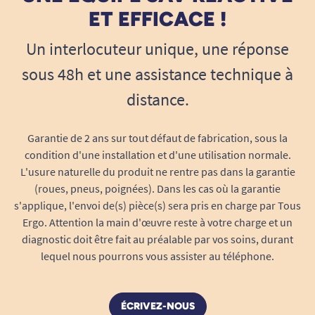
et la stabilité initiales de votre déambulateur.
ET EFFICACE !
Installation rapide : zéro démontage
Un interlocuteur unique, une réponse
complexe, pas de risque d’erreur de
montage.
sous 48h et une assistance technique à
Montage universel compatible
distance.
exclusivement avec les modèles Taima
Tout Terrain (merci de vérifier la
Garantie de 2 ans sur tout défaut de fabrication, sous la
compatibilité avant l’achat).
condition d'une installation et d'une utilisation normale.
Assure une parfaite adhérence grâce à un
L'usure naturelle du produit ne rentre pas dans la garantie
revêtement haute durabilité.
(roues, pneus, poignées). Dans les cas où la garantie
Aide à la mobilité : la liberté retrouvée,
s'applique, l'envoi de(s) pièce(s) sera pris en charge par Tous
même en terrain difficile
Ergo. Attention la main d'œuvre reste à votre charge et un
diagnostic doit être fait au préalable par vos soins, durant
Offrez-vous, ou à votre proche, la possibilité de
lequel nous pourrons vous assister au téléphone.
continuer les promenades, les courses et tous
les déplacements en toute autonomie grâce à
cette roue de rechange robuste. Qu’il s’agisse
ÉCRIVEZ-NOUS