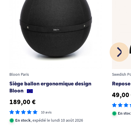
1
2
Bloon Paris
Swedish P
Siège ballon ergonomique design
Repose 
Bloon
49,00
189,00 €
10 avis
En sto
En stock
, expédié le lundi 10 août 2026