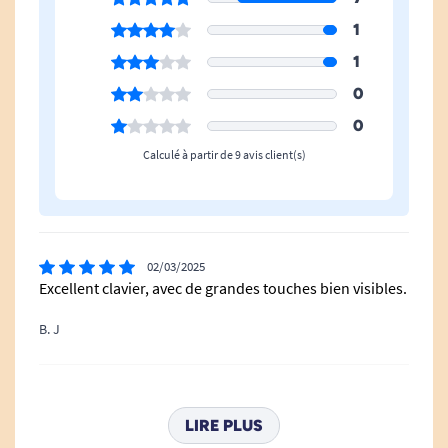
1
1
0
0
Calculé à partir de 9 avis client(s)
02/03/2025
Excellent clavier, avec de grandes touches bien visibles.
B. J
03/04/2023
Emballage d'origine pour les claviers et carton
LIRE PLUS
d'expédition renforcé