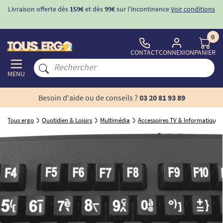
Livraison offerte dès
159€
et dès
99€
sur l'incontinence
Voir conditions
0
CONTACT
CONNEXION
PANIER
MENU
Besoin d'aide ou de conseils ?
03 20 81 93 89
Tous ergo
Quotidien & Loisirs
Multimédia
Accessoires TV & Informatique