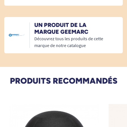
A. Anonymous
UN PRODUIT DE LA
08/05/2021
MARQUE GEEMARC
Rirn a redire. conforme aux attentes. frappe energique
Découvrez tous les produits de cette
marque de notre catalogue
A. Anonymous
30/07/2020
Bien
PRODUITS RECOMMANDÉS
A. Anonymous
12/06/2018
Bon rapport qualité prix
A. Anonymous