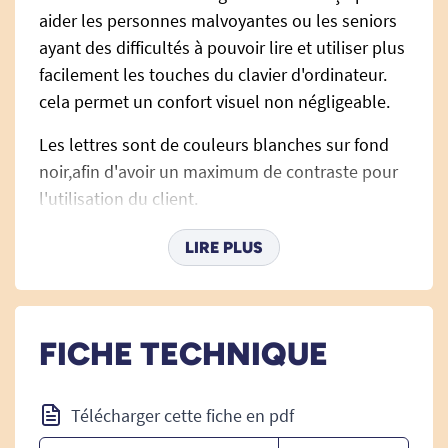
aider les personnes malvoyantes ou les seniors
ayant des difficultés à pouvoir lire et utiliser plus
facilement les touches du clavier d'ordinateur.
cela permet un confort visuel non négligeable.
Les lettres sont de couleurs blanches sur fond
noir,afin d'avoir un maximum de contraste pour
l'utilisation du client.
LIRE PLUS
105 caractères - Azerty.
Connexion par câble USB.
Hauteur d'une touche : 1,5 cm.
FICHE TECHNIQUE
Hauteur des caractères : 1,1 cm.
Mise en oeuvre facile : Connecter et
Utiliser..
Télécharger cette fiche en pdf
Touche à grand caractère (Hauteur des