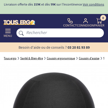
ur l'incontinence
Voir conditions
-10%
avec le code "
BIENVENUE
" po
d'incontinence
0
CONTACT
CONNEXION
PANIER
MENU
Besoin d'aide ou de conseils ?
03 20 81 93 89
Tous ergo
Santé & Bien-être
Coussin ergonomique
Coussin d'assise
Siè