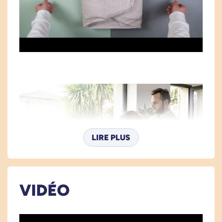
Contrairement à une balle de Gym, le Bloon
dispose d'une ceinture qui cercle le ballon. Elle a
une double fonction, à la fois de poignée pour
les transports et de maintien pour éviter que le
Bloon ne s'affaisse. La ceinture design se clipse
grâce aux petites attaches métalliques. La taille
est réglable en ajustant le niveau de gonflement
de la chambre à air, la posture la plus
ergonomique à adopter étant lorsque les bras se
trouvent perpendiculaires.
LIRE PLUS
L'assurance d'un bon maintien
Le socle du ballon de bureau est lesté pour
VIDÉO
assurer une bonne stabilité. La stabilité est utile
à la fois pendant l'assise mais également pour