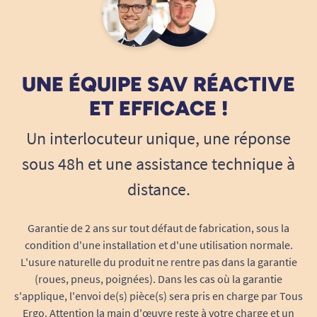
Tous Ergo
31/07/2014
à 200 € la finition pourrait etre mieux (partie métallique
UNE ÉQUIPE SAV RÉACTIVE
baclée)
ET EFFICACE !
A. Anonymous
Un interlocuteur unique, une réponse
sous 48h et une assistance technique à
28/05/2014
distance.
bon produit, qualité du matériel et délais de livraison
respectés. Je recommande ce site à mon entourage
Garantie de 2 ans sur tout défaut de fabrication, sous la
A. Anonymous
condition d'une installation et d'une utilisation normale.
L'usure naturelle du produit ne rentre pas dans la garantie
(roues, pneus, poignées). Dans les cas où la garantie
s'applique, l'envoi de(s) pièce(s) sera pris en charge par Tous
Ergo. Attention la main d'œuvre reste à votre charge et un