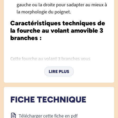
gauche ou la droite pour sadapter au mieux à
la morphologie du poignet.
Caractéristiques techniques de
la fourche au volant amovible 3
branches :
Cette fourche au volant 3 branches vous
permettra de conduire en toute sécurité d'une
LIRE PLUS
seule main, même si vous avez des difficultés de
préhension.
Après avoir facilement fixé le support sur votre
volant, vous pourrez apprécier le confort et la
FICHE TECHNIQUE
simplicité d'utilisation de cet équipement d'aide
à la conduite.
La fourche au volant amovible trois branches
Télécharger cette fiche en pdf