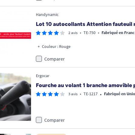
Handynamic
Lot 10 autocollants Attention fauteuil 
•
TE-750
•
Fabriqué en Franc
2 avis
Couleur : Rouge
Comparer
Ergocar
Fourche au volant 1 branche amovible 
•
•
TE-1217
Fabriqué en Uni
3 avis
Comparer