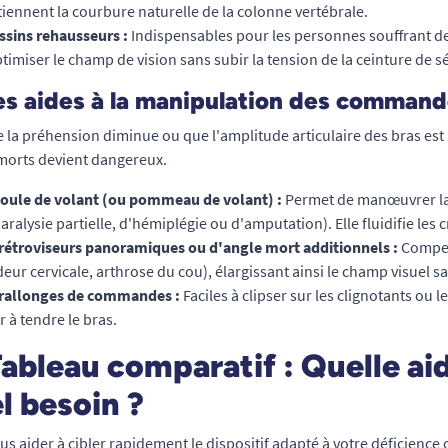
iennent la courbure naturelle de la colonne vertébrale.
ssins rehausseurs :
Indispensables pour les personnes souffrant de t
timiser le champ de vision sans subir la tension de la ceinture de sé
es aides à la manipulation des commande
 la préhension diminue ou que l'amplitude articulaire des bras est 
morts devient dangereux.
boule de volant (ou pommeau de volant) :
Permet de manœuvrer la d
aralysie partielle, d'hémiplégie ou d'amputation). Elle fluidifie les 
 rétroviseurs panoramiques ou d'angle mort additionnels :
Compens
deur cervicale, arthrose du cou), élargissant ainsi le champ visuel sa
 rallonges de commandes :
Faciles à clipser sur les clignotants ou l
r à tendre le bras.
Tableau comparatif : Quelle ai
l besoin ?
us aider à cibler rapidement le dispositif adapté à votre déficience 