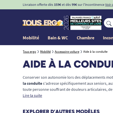
Livraison offerte dès
159€
et dès
99€
sur l'incontinence
Voir 
Mobilité
Bain & WC
Chambre
Inco
Tous ergo
Mobilité
Accessoire voiture
Aide à la conduite
AIDE À LA CONDU
Conserver son autonomie lors des déplacements motori
la conduite
s'adresse spécifiquement aux seniors, aux
toute personne souffrant de douleurs articulaires, d
de force. Que vous cherchiez à faciliter l'installation a
Lire la suite
ou à adapter les commandes de votre véhicule, nous
certifiées. Explorez nos boules de volant, coussins ro
EXPLORER D’AUTRES MODÈLES