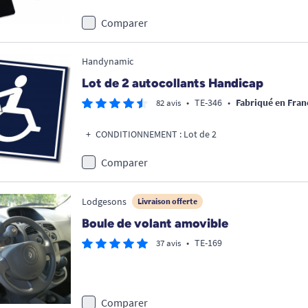
Comparer
Handynamic
Lot de 2 autocollants Handicap
•
TE-346
•
Fabriqué en Fran
82 avis
CONDITIONNEMENT : Lot de 2
Comparer
Lodgesons
Livraison offerte
Boule de volant amovible
•
TE-169
37 avis
Comparer