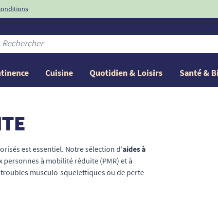
conditions
-10%
avec le code
ntinence
Cuisine
Quotidien & Loisirs
Santé & B
ITE
sés est essentiel. Notre sélection d'
aides à
 personnes à mobilité réduite (PMR) et à
e troubles musculo-squelettiques ou de perte
u volant, à réduire la fatigue durant les trajets
 vous proposons des solutions ergonomiques
tatifs de transfert et poignées d'appui pour