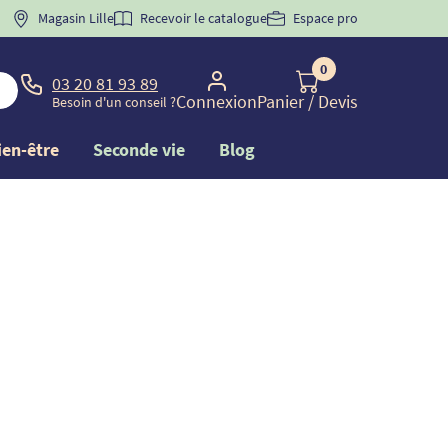
 "
BIENVENUE
Magasin Lille
" pour
la 1ère commande d'incontinence
Recevoir le catalogue
Espace pro
0
03 20 81 93 89
Connexion
Panier
/ Devis
Besoin d'un conseil ?
ien-être
Seconde vie
Blog