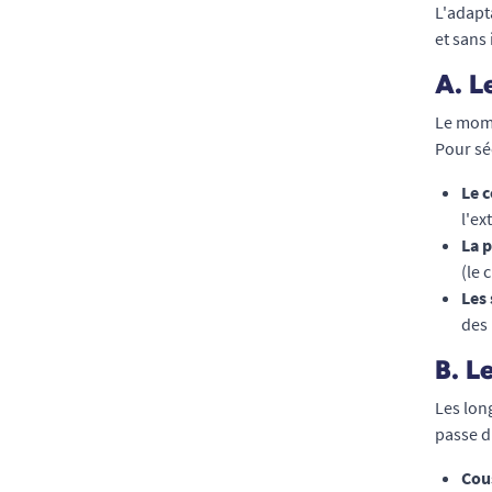
L'adapt
et sans
A. L
Le mome
Pour sé
Le c
l'ex
La p
(le 
Les 
des 
B. L
Les lon
passe d
Cous