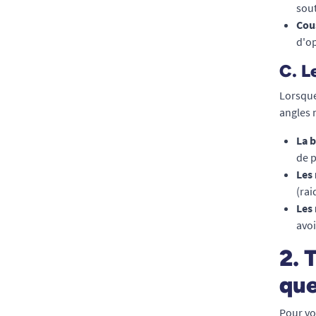
sout
Cou
d'op
C. L
Lorsque
angles 
La 
de p
Les
(rai
Les
avoi
2. 
que
Pour vo