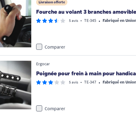
Livraison offerte
Fourche au volant 3 branches amovibl
•
•
TE-345
Fabriqué en Unio
5 avis
Comparer
Ergocar
Poignée pour frein à main pour handic
•
•
TE-347
Fabriqué en Unio
5 avis
Comparer