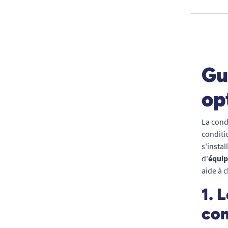
Gu
op
La cond
conditi
s'insta
d'
équip
aide à 
1. 
con