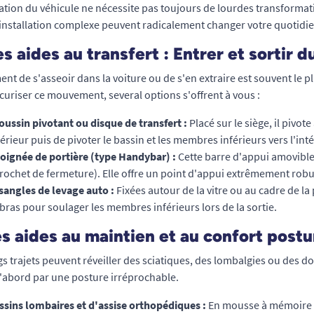
ation du véhicule ne nécessite pas toujours de lourdes transformat
 installation complexe peuvent radicalement changer votre quotidi
es aides au transfert : Entrer et sortir d
nt de s'asseoir dans la voiture ou de s'en extraire est souvent le pl
curiser ce mouvement, several options s'offrent à vous :
oussin pivotant ou disque de transfert :
Placé sur le siège, il pivot
térieur puis de pivoter le bassin et les membres inférieurs vers l'in
oignée de portière (type Handybar) :
Cette barre d'appui amovible 
crochet de fermeture). Elle offre un point d'appui extrêmement robu
sangles de levage auto :
Fixées autour de la vitre ou au cadre de la 
bras pour soulager les membres inférieurs lors de la sortie.
es aides au maintien et au confort post
gs trajets peuvent réveiller des sciatiques, des lombalgies ou des d
'abord par une posture irréprochable.
sins lombaires et d'assise orthopédiques :
En mousse à mémoire de